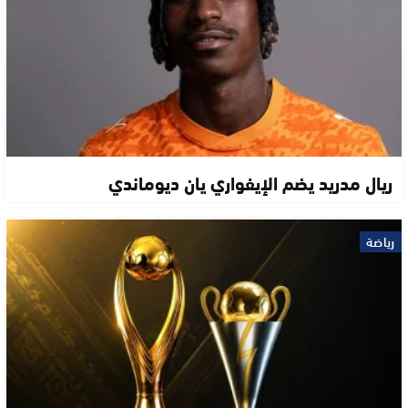
ريال مدريد يضم الإيفواري يان ديوماندي
رياضة