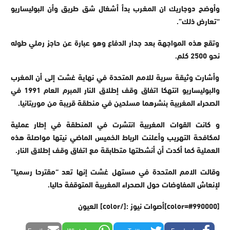
وأوضح دوجاريك ان المغرب بدأ أشغال شق طريق وأن البوليساريو
“تعارض ذلك”.
وتقع هذه المواجهة بعد جدار الدفاع وهو عبارة عن حاجز رملي طوله
نحو 2500 كلم.
وأشارت وثيقة سرية للامم المتحدة في نهاية غشت إلى أن المغرب
والبوليساريو انتهكا اتفاق وقف إطلاق النار المبرم العام 1991 في
الصحراء المغربية بنشرهما مسلحين في منطقة قريبة من موريتانيا.
و كانت القوات المغربية انتشرت في المنطقة في إطار عملية
لمكافحة التهريب وأعلنت الرباط الخميس الماضي نيتها مواصلة هذه
العملية كما أكدت أن أنشطتها متطابقة مع اتفاق وقف إطلاق النار.
وقالت الامم المتحدة في مستهل غشت إنها تعد “مقترحا رسميا”
لإنعاش المفاوضات حول الصحراء المغربية المتوقفة حاليا.
[color=#990000]أصوات نيوز :[/color] العيون