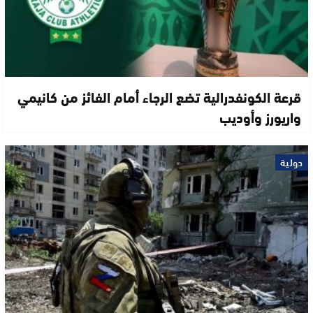
قرعة الكونفدرالية تضع الرجاء أمام الفائز من كانيمي
واريورز وأوديب
دولية