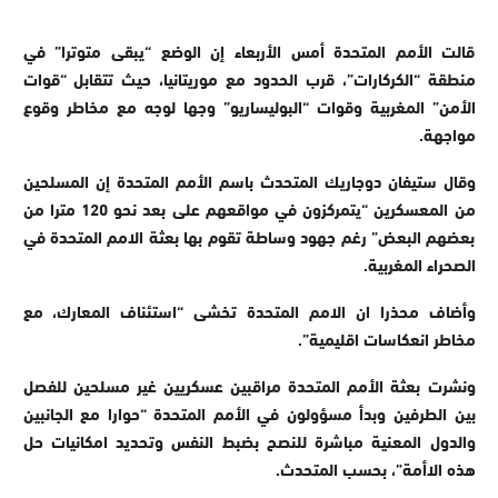
قالت الأمم المتحدة أمس الأربعاء إن الوضع “يبقى متوترا” في
منطقة “الكركارات”، قرب الحدود مع موريتانيا، حيث تتقابل “قوات
الأمن” المغربية وقوات “البوليساريو” وجها لوجه مع مخاطر وقوع
مواجهة.
وقال ستيفان دوجاريك المتحدث باسم الأمم المتحدة إن المسلحين
من المعسكرين “يتمركزون في مواقعهم على بعد نحو 120 مترا من
بعضهم البعض” رغم جهود وساطة تقوم بها بعثة الامم المتحدة في
الصحراء المغربية.
وأضاف محذرا ان الامم المتحدة تخشى “استئناف المعارك، مع
مخاطر انعكاسات اقليمية”.
ونشرت بعثة الأمم المتحدة مراقبين عسكريين غير مسلحين للفصل
بين الطرفين وبدأ مسؤولون في الأمم المتحدة “حوارا مع الجانبين
والدول المعنية مباشرة للنصح بضبط النفس وتحديد امكانيات حل
هذه الاأمة”، بحسب المتحدث.