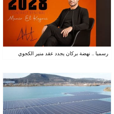
رسميا .. نهضة بركان يجدد عقد منير الكجوي
منوعات