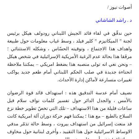
أصوات نيوز /
د . راشد الشاشاني
حين ندقّق في لقاء قائد الجيش اللبناني رودولف هيكل برئيس
لجنة ” الميكانيزم ” كلير فيلد ، وسط غياب معلومات حول طبيعة
واهداف هذا الاجتماع ، وتوقيته الحسّاس ، وشكله الاستثنائي ؛
مرفَقا هذا بحالة عدم الرغبة الأمريكية الإسرائيلية في شخص هيكل
– ونحن نعي انه تولى منصبه هذا بضغط امريكي – يمكننا ملاحظة
انحناءة جديدة في صلب الحكم اللبناني أمام طعم جديد يواكب
تغييرات متسارعة لأماكن إدارة الأحداث.
نضيف أمام عدسة التدقيق هذه : استهداف قائد قوة الرضوان
بالأمس ، والجدل الدائر حول تفسير كلمات نواف سلام قبل
ساعات قليلة من هذا الاستهداف – تلك التي تخصّ تطوير خطة نزع
السلاح بالطبع – مع هذا ؛ يمكننا فهم حركة دوران آلة امريكية كانت
قد منعت إسرائيل من استهداف بيروت ، وسط حالة تذمّر مدفي
الاوساط الاسرائيلية حول هذا التقييد ، وأخرى لبنانية حول مخاوف