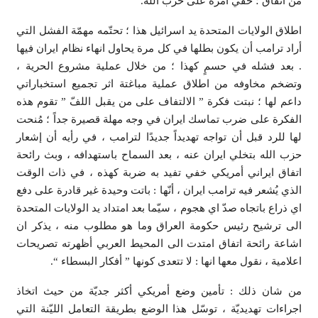
من اتفاق ؛ خفي أمره على حزب الله.
اطلاق الولايات المتحدة يد اسرائيل هذا ؛ تحتّمه مهمّة الفشل التي
أراد ترامب أن يكون بطلها في كل مرة يحاول انهاء نظام ايران فيها
. بعد فشله في حسمٍ كهذا ؛ من خلال عملية مشروع الحرية ،
وتضخم مخاوفه من اطلاق عملية مباغتة اثر تجميع استخباراتي
داعم لها ؛ نبتت فكرة ” الالتفاف على من يقبل اللفّ ” تقوم هذه
الفكرة على ضرب تماسك ايران في وجه مهلة قصيرة جداً ؛ مُنحت
لها للرد قبل أن تواجه تهديداً جديدًا لترامب ، في رأيه أن إشعار
حزب الله بتخلي ايران عنه ، بعد السماح باستهدافه ، وبث رائحة
اتفاق ايراني أمريكي خفي تفيد به ضربة كهذه ، في ذات الوقت
الذي يُشعر فيه ترامب ايران ، أنّها : باتت وحيدة غير قادرة على دفع
اي ذراع باتجاه صدّ اي هجوم ، سيّما بعد امتداد يد الولايات المتحدة
الى ترشيح رئيس حكومة العراق وما هو مطلوب منه ، يذكر ان
اشاعة رائحة اتفاق امتدت الى المحيط العربي أظهرته تصريحات
اعلامية ، نقول معها انها : لا تتعدى كونها ” أفكار البسطاء “.
من شان ذلك : تأمين وضع أمريكي أكثر جديّة من حيث اتخاذ
اجراءات تهديديّة ، توسّل هذا الوضع بطريقة التعامل الليّنة التي