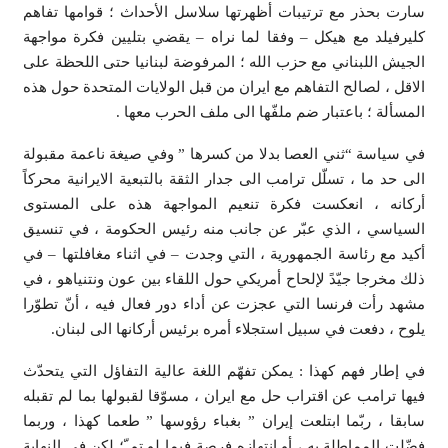
سارت بحذر مع ترتيبات أظهرتها سلاسل الأحداث ؛ قوامها تفاهم
كليرفيلد مع هيكل – وفقا لما نراه – يقضي بتليين فكرة مواجهة
الجيش اللبناني مع حزب الله ؛ المرفوضة لبنانيا حتى اللحظة على
الاقل ، لصالح التفاهم مع ايران من قبل الولايات المتحدة حول هذه
المسألة ؛ باعتبار ضم ملفّها الى ملف الحرب معها .
في سياسة “ثني العصا بدلا من كسرها ” وفي صيغة ناعمة مقبولة
الى حد ما ، تسلّل ترامب الى جدار الثقة بالتبعية الايرانية محركاً
أركانه ، انعكست فكرة تنعيم المواجهة هذه على المستوى
السياسي ، الذي عبّر عن جانب منه رئيس الحكومة ، في تنسيق
أكيد مع رئاسة الجمهورية ، التي وجدت – في اثناء مغافلتها – في
ذلك مخرجا جيّدً لإلحاح أمريكي حول اللقاء بين عون ونتنياهو ، في
مشهد رأت فرنسا التي عجزت عن أداء دور فعال فيه ، أنّ تطوّرا
يلوح ، دفعت في سبيل استجلاء أمره برئيس أركانها الى لبنان.
في إطار فهم كهذا : يمكن تفهّم اللغة عالية التفاؤل التي يتحدّث
فيها ترامب عن اقتراب حل مع ايران ، مسوّقا لقبولها بما لم تقبله
سابقا ، ربّما ابتلعت إيران ” بغباء رؤوسها ” طعما كهذا ، وربما
فضّلت المماطلة به ، أو انتهازه فرصة فيما لو تم ّ؛ لكن في النهاية