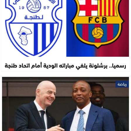
رسميا.. برشلونة يلغي مباراته الودية أمام اتحاد طنجة
رياضة