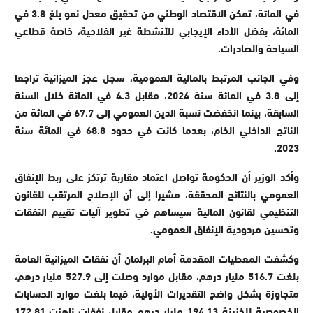
في المائة، تمكن الاقتصاد الوطني من تحقيق معدل نمو بلغ 3.8 في
المائة، بفضل الأداء الإيجابي للأنشطة غير الفلاحية، خاصة قطاعي
السياحة والصادرات.
وفي الجانب المرتبط بالمالية العمومية، سجل عجز الميزانية تراجعا
إلى 3.8 في المائة سنة 2024، مقابل 4.3 في المائة خلال السنة
السابقة، بينما انخفضت نسبة الدين العمومي إلى 67.7 في المائة من
الناتج الداخلي الخام، بعدما كانت في حدود 68.8 في المائة سنة
.
2023
وأكد الوزير أن الحكومة تواصل اعتماد مقاربة ترتكز على ربط الإنفاق
العمومي بالنتائج المحققة، مشيرا إلى أن الإصلاح المرتقب للقانون
التنظيمي لقانون المالية سيساهم في تطوير آليات تقييم النفقات
وتحسين مردودية الإنفاق العمومي.
وكشفت المعطيات المقدمة أمام البرلمان أن نفقات الميزانية العامة
بلغت 516.7 مليار درهم، مقابل موارد وصلت إلى 527.9 مليار درهم،
متجاوزة بشكل واضح التقديرات الأولية، فيما بلغت موارد الحسابات
الخصوصية للخزينة 194.13 مليار درهم مقابل نفقات ناهزت 172.81