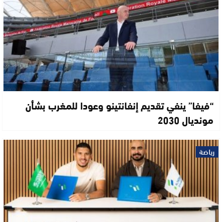
“فيفا” ينفي تقديم إنفانتينو وعودا للمغرب بشأن
مونديال 2030
رياضة