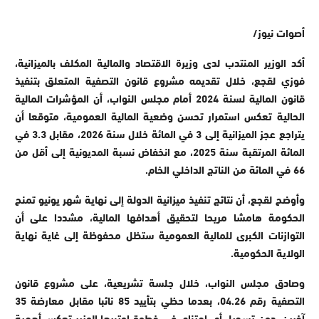
أصوات نيوز/
أكد الوزير المنتدب لدى وزيرة الاقتصاد والمالية المكلف بالميزانية،
فوزي لقجع، خلال تقديمه مشروع قانون التصفية المتعلق بتنفيذ
قانون المالية لسنة 2024 أمام مجلس النواب، أن المؤشرات المالية
الحالية تعكس استمرار تحسن وضعية المالية العمومية، متوقعا أن
يتراجع عجز الميزانية إلى 3 في المائة خلال سنة 2026، مقابل 3.3 في
المائة المرتقبة سنة 2025، مع انخفاض نسبة المديونية إلى أقل من
66 في المائة من الناتج الداخلي الخام
.
وأوضح لقجع، أن نتائج تنفيذ ميزانية الدولة إلى نهاية شهر يونيو تمنح
الحكومة هامشا مريحا لتحقيق أهدافها المالية، مشددا على أن
التوازنات الكبرى للمالية العمومية ستظل محفوظة إلى غاية نهاية
الولاية الحكومية
.
وصادق مجلس النواب، خلال جلسة تشريعية، على مشروع قانون
التصفية رقم 04.26، بعدما حظي بتأييد 85 نائبا مقابل معارضة 35
آخرين، دون تسجيل أي امتناع، في خطوة اعتبرها الوزير تعكس أهمية