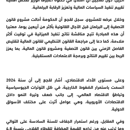
تقييم تنفيذ السياسات المالية وتعزيز الرقابة البرلمانية.
وخلال عرضه للمشروع، سجل لقجع أن الحكومة أحالت مشروع قانون
التصفية إلى البرلمان قبل الآجال القانونية بأكثر من أربعين يوما، معتبرا
أن هذه المبادرة تتيح مناقشة نتائج تنفيذ الميزانية في توقيت أكثر
ملاءمة، كما دعا إلى مراجعة القانون التنظيمي لقانون المالية لتقليص
الفاصل الزمني بين قانون التصفية ومشروع قانون المالية، بما يعزز
الربط بين تقييم النتائج وبرمجة الاعتمادات المستقبلية.
وعلى مستوى الأداء الاقتصادي، أشار لقجع إلى أن سنة 2024
اتسمت باستمرار الضغوط الخارجية، في ظل التوترات الجيوسياسية
وتباطؤ الاقتصاد العالمي، إلى جانب ضعف وتيرة النمو داخل
الاقتصادات الأوروبية، وهي عوامل أثرت على مختلف الأسواق
الدولية
.
وفي المقابل، ورغم استمرار الجفاف للسنة السادسة على التوالي
وما ترتب عنه من تراجع القيمة المضافة للقطاع الفلاحي بنسبة 4.8