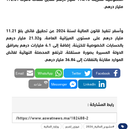
مليار درهم
.
وأسفر تنفيذ قانون المالية لسنة 2024 عن تحقيق فائض بلغ 11.21
مليار درهم على مستوى الميزانية العامة، و21.32 مليار درهم
بالحسابات الخصوصية للخزينة، إضافة إلى 4.1 مليارات درهم بمرافق
الدولة المسيرة بصورة مستقلة، لترتفع المحصلة النهائية لفائض
الموارد مقارنة بالنفقات إلى 36.84 مليار درهم
.
Email
WhatsApp
Twitter
Facebook
LinkedIn
Messenger
طباعة
رابط المشاركة :
#مشروع_المالية_2026
فوزي_لقجع
وزارة_المالية