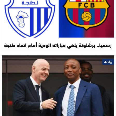
رسميا.. برشلونة يلغي مباراته الودية أمام اتحاد طنجة
رياضة