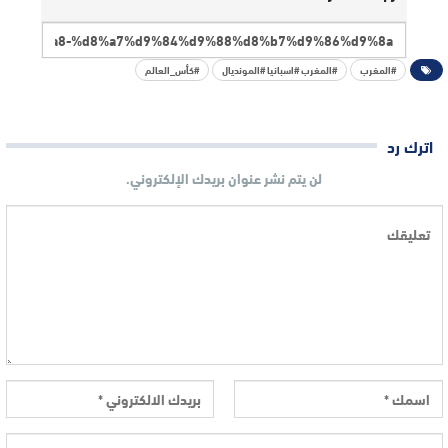
#المغرب
#المغرب #اسبانيا #المونديال
#كأس_العالم
اترك رد
لن يتم نشر عنوان بريدك الإلكتروني.