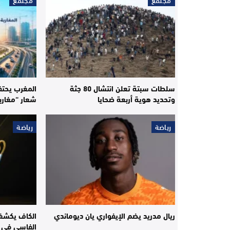
سلطات سبتة تعلن انتشال 80 جثة
المغرب يحتف
وتحديد هوية أربعة ضحايا
شعار “مغارب
رياضة
رياضة
ريال مدريد يضم الإيفواري يان ديوماندي
الكاف يكشف 
الفاسي في ال