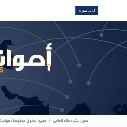
مدير النشر : خالد الدامي / جميع الحقوق محفوظة أصوات نيوز 