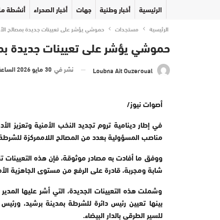
الرئيسية
أخبار وطنية
جهات
أخبار الصحراء
أنشطة مل
الرئيسية
مستجدات
حموشي يؤشر على تعيينات جديدة بمصالح الأمن 
حموشي يؤشر على تعيينات جديدة بمصال
نشر في
30 مايو 2026 الساعة 15 و 35 دقيقة
Loubna Ait Ouzeroual
أصوات نيوز/
في إطار دينامية تروم تجديد النخب الأمنية وتعزيز الأد
مناصب المسؤولية بعدد من المصالح اللاممركزة للشرطة 
ووفق ما أفادت به مصادر موثوقة، فإن هذه التعيينات تن
شابة ومجربة، قادرة على الرفع من مستوى الجاهزية الأ
وشملت هذه التعيينات الجديدة، التي أشر عليها المدي
بينها تعيين رئيس دائرة للشرطة بمدينة برشيد، ورئيس
للسير الطرقي بالدار البيضاء
.