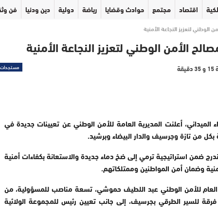
كية
اقتصاد
مجتمع
حوادث وقضايا
رياضة
دولية
دين ودنيا
فن وثق
الوطني لتعزيز النجاعة الأمنية
ح الأمن الوطني لتعزيز النجاعة الأمنية
مستجدات
اء الميداني، أعلنت المديرية العامة للأمن الوطني عن تعيينات جديدة في
بكل من تازة وجرسيف والدار البيضاء وبرشيد
.
درج ضمن استراتيجية ترمي إلى ضخ دماء جديدة والاستعانة بكفاءات أمنية
منية وضمان أمن المواطنين وممتلكاتهم
.
ر العام للأمن الوطني عبد اللطيف حموشي، تسعة مناصب للمسؤولية، من
 فرقة للسير الطرقي بجرسيف، إلى جانب تعيين رئيس للمجموعة الولائية