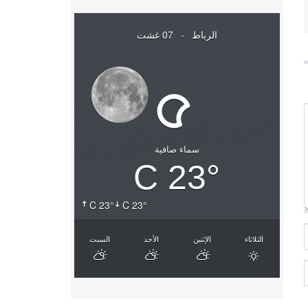
الرباط
-
07 غشت
سماء صافية
23° C
23° C
23° C
الثلاثاء
الإثنين
الأحد
السبت