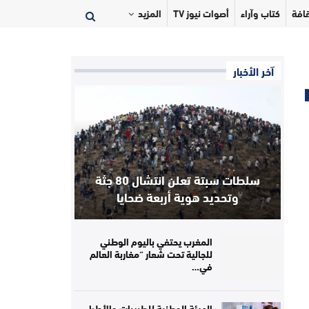
افة
كتاب وآراء
أصوات نيوز TV
المزيد
آخر الأخبار
سلطات سبتة تعلن انتشال 80 جثة
وتحديد هوية أربعة ضحايا
المغرب يحتفي باليوم الوطني
للجالية تحت شعار “مغاربة العالم
في…
الهيئة الوطنية للطبيبات والأطباء