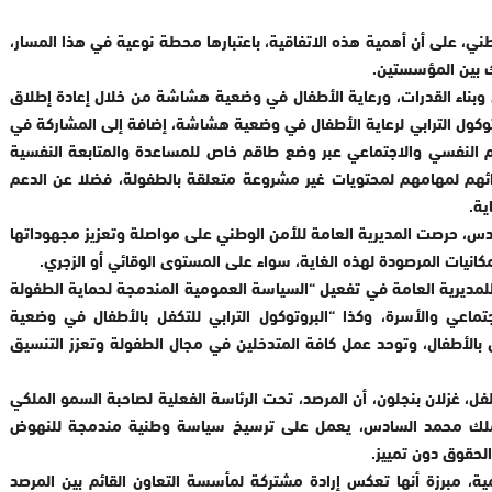
ني، على أن أهمية هذه الاتفاقية، باعتبارها محطة نوعية في هذا المسار،
ك بين المؤسستين.
ن وبناء القدرات، ورعاية الأطفال في وضعية هشاشة من خلال إعادة إطلاق
وكول الترابي لرعاية الأطفال في وضعية هشاشة، إضافة إلى المشاركة في
عم النفسي والاجتماعي عبر وضع طاقم خاص للمساعدة والمتابعة النفسية
أدائهم لمهامهم لمحتويات غير مشروعة متعلقة بالطفولة، فضلا عن الدعم
ية.
ادس، حرصت المديرية العامة للأمن الوطني على مواصلة وتعزيز مجهوداتها
انيات المرصودة لهذه الغاية، سواء على المستوى الوقائي أو الزجري.
للمديرية العامة في تفعيل “السياسة العمومية المندمجة لحماية الطفولة
اج الاجتماعي والأسرة، وكذا “البروتوكول الترابي للتكفل بالأطفال في وضعية
بالأطفال، وتوحد عمل كافة المتدخلين في مجال الطفولة وتعزز التنسيق
ل، غزلان بنجلون، أن المرصد، تحت الرئاسة الفعلية لصاحبة السمو الملكي
ة للملك محمد السادس، يعمل على ترسيخ سياسة وطنية مندمجة للنهوض
الحقوق دون تمييز.
ية، مبرزة أنها تعكس إرادة مشتركة لمأسسة التعاون القائم بين المرصد