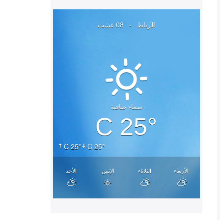
الرباط
-
08 غشت
سماء صافية
25° C
25° C
25° C
الأربعاء
الثلاثاء
الإثنين
الأحد