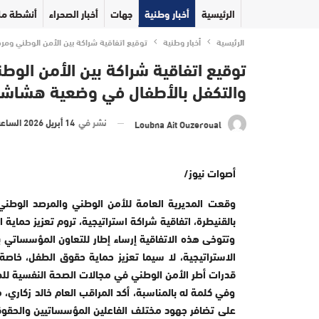
الرئيسية
أخبار وطنية
جهات
أخبار الصحراء
أنشطة مل
الرئيسية
أخبار وطنية
توقيع اتفاقية شراكة بين الأمن الوطني وم
توقيع اتفاقية شراكة بين الأمن الو
والتكفل بالأطفال في وضعية هشاش
نشر في
14 أبريل 2026 الساعة 21 و 57 دقيقة
Loubna Ait Ouzeroual
أصوات نيوز/
بالقنيطرة، اتفاقية شراكة استراتيجية، تروم تعزيز حماي
وتتوخى هذه الاتفاقية إرساء إطار للتعاون المؤسساتي
الاستراتيجية، لا سيما تعزيز حماية حقوق الطفل، خا
قدرات أطر الأمن الوطني في مجالات الصحة النفسية للط
وفي كلمة له بالمناسبة، أكد المراقب العام خالد زكاري،
على تضافر جهود مختلف الفاعلين المؤسساتيين والحقوق