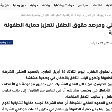
كية
اقتصاد
مجتمع
حوادث وقضايا
رياضة
دولية
دين ودنيا
فن وثق
رصد حقوق الطفل لتعزيز حماية الطفولة والتكفل بالأطفال في وضعية هشاشة
طني ومرصد حقوق الطفل لتعزيز حماية الطفولة
ة
أخبار وطنية
وقعت المديرية العامة للأمن الوطني والمرصد الوطني لحقوق الطفل، اليوم الثلاثاء 14 أبريل الجاري، بالمعهد الملكي للشرطة
ة الطفولة وتطوير آليات التكفل بالأطفال في وضعية هشاشة.
 بين الطرفين، من خلال العمل المشترك على تحقيق مجموعة من الأهداف
صة الأطفال في وضعية هشاشة أو في تماس مع القانون، إلى جانب تطوير
فل، وأساليب التدخل الملائمة.
 مدير المعهد الملكي للشرطة، أن هذه الشراكة تجسد مقاربة تشاركية تقوم
يين، بما يعزز حماية الطفولة ويساهم في تطوير كفاءات موظفي الشرطة