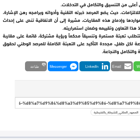
ى أعلى من التنسيق والتكامل في التدخلات.
التزامات، حيث يضع المرصد خبرته التقنية وأدواته وبرامجه رهن الإشارة،
واردها وإدماج هذه المقاربات، مشيرة إلى أن الاتفاقية تنص على إحداث
 هذا التعاون وتقييمه وضمان استمراريته.
طلب تعبئة مستمرة وتنسيقاً محكماً ورؤية مشتركة، قائمة على مقاربة
صة لكل طفل، مجددة التأكيد على التعبئة الكاملة للمرصد الوطني لحقوق
 والتكامل والنجاعة.
W
Email
LinkedIn
Messenger
طباعة
المعهد_الملكي_للشرطة_بالقنيطرة