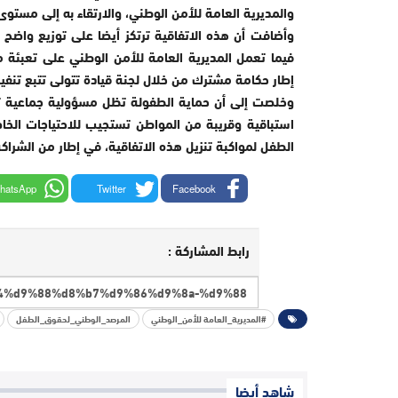
والمديرية العامة للأمن الوطني، والارتقاء به إلى مستو
وأضافت أن هذه الاتفاقية ترتكز أيضا على توزيع واضح لل
فيما تعمل المديرية العامة للأمن الوطني على تعبئة م
إطار حكامة مشترك من خلال لجنة قيادة تتولى تتبع تنفيذ
وخلصت إلى أن حماية الطفولة تظل مسؤولية جماعية تت
استباقية وقريبة من المواطن تستجيب للاحتياجات الخا
الطفل لمواكبة تنزيل هذه الاتفاقية، في إطار من الشراكة
hatsApp
Twitter
Facebook
رابط المشاركة :
#المديرية_العامة للأمن_الوطني
المرصد_الوطني_لحقوق_الطفل
شاهد أيضا