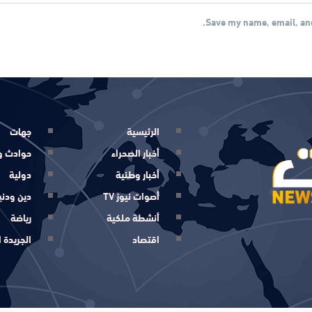
Save my name, email, and
الرئيسية
جهات
أخبار الصحراء
حوادث و
أخبار وطنية
دولية
أصوات نيوز TV
دين ودني
أنشطة ملكية
رياضة
اقتصاد
الجريدة ا