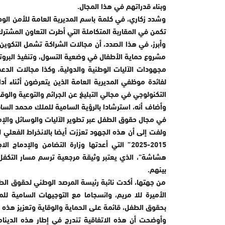
وبناء قدراتهم في هذا المجال.
وشدد زكاري، في كلمة باسم المديرية العامة للأمن الوط
تكمن في المقاربة المتكاملة التي أطرت التعاون المشتر
وأبرز، في هذا الصدد، أن مجالات الشراكة تشمل التكوي
مشروع حماية الأطفال في وضعية التسول، وتنفيذ البروت
مجهودات الآليات الوطنية والدولية، وكذا مجالات الد
لفائدة موظفي المديرية العامة الذين يتعرضون أثناء 
التكنولوجي في مجالي التبليغ عن الجرائم والتوعية والوقا
وأضاف أنه، استرشادا بالرؤية السامية للملك محمد الس
في مجال حقوق الطفل عبر تطوير الآليات والوسائل والإمك
ولفت إلى أن هذه الجهود تعززت أيضا بالانخراط الفعلي 
2015-2025” التي أعدتها وزارة التضامن والإدم
هشاشة”، الذي يعتبر وثيقة مرجعية ترسم مسار التكفل 
بينهم.
من جهتها، أكدت نائبة رئيسة المرصد الوطني لحقوق الطف
الأميرة للا مريم، وانسجاما مع التوجيهات السامي
بحقوق الطفل، قائمة على الحماية والوقاية وتعزيز هذه 
وأوضحت أن هذه الاتفاقية تندرج في إطار هذه الدينام