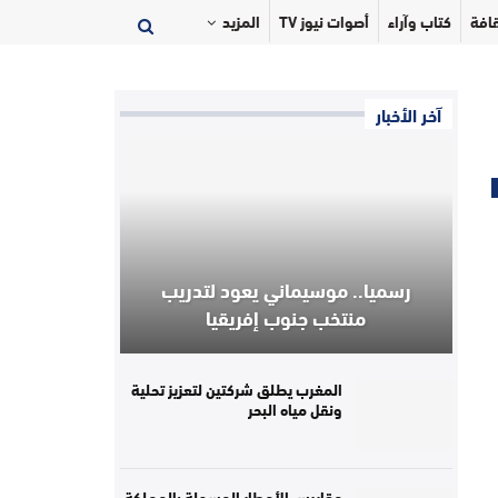
افة
كتاب وآراء
أصوات نيوز TV
المزيد
آخر الأخبار
رسميا.. موسيماني يعود لتدريب
منتخب جنوب إفريقيا
المغرب يطلق شركتين لتعزيز تحلية
ونقل مياه البحر
مقاييس الأمطار المسجلة بالمملكة