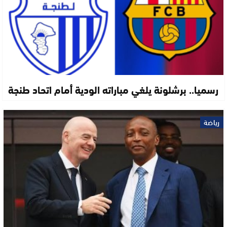
رسميا.. برشلونة يلغي مباراته الودية أمام اتحاد طنجة
رياضة