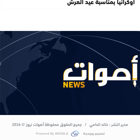
أوكرانيا بمناسبة عيد العرش
مدير النشر : خالد الدامي / جميع الحقوق محفوظة أصوات نيوز © 2026
تصميم وبرمجة