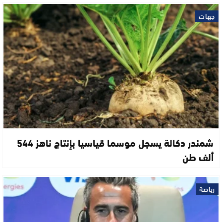
جهات
شمندر دكالة يسجل موسما قياسيا بإنتاج ناهز 544
ألف طن
رياضة