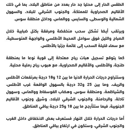
الطقس الحار إلى محليا جد حار بعدد من مناطق البلاد، بما في ذلك
الأقاليم الصحراوية للمملكة، والجنوب الشرقي للبلاد، والسهول
الشمالية والوسطى، والسايس، ووالماس، وداخل منطقة سوس.
ويرتقب أيضا تشكل سحب منخفضة ومرفقة بكتل ضبابية خلال
الصباح والليل فوق سواحل المحيط الأطلسي والواجهة المتوسطية،
مع سماء قليلة السحب إلى غائمة جزئيا بالأطلس.
كما يتوقع تسجيل هبات رياح معتدلة إلى قوية نوعا ما بمنطقة
طنجة، والأطلس، والأقاليم الصحراوية، مع هبوب رياح رملية محلية.
وستتراوح درجات الحرارة الدنيا ما بين 12 و18 درجة بمرتفعات الأطلس
والريف، وما بين 25 و32 درجة بالسهول الواقعة غرب الأطلس،
والشياظمة، ومنطقة سوس، وهضاب الفوسفاط ووالماس، وسهول
تادلة، والرحامنة، والجنوب الشرقي للبلاد، وشرق وجنوب الأقاليم
الجنوبية، فيما ستتأرجح ما بين 18 و25 درجة بباقي المناطق.
أما درجات الحرارة خلال النهار فستعرف بعض الانخفاض داخل الغرب
والجنوب الشرقي، وستكون في ارتفاع بباقي المناطق.