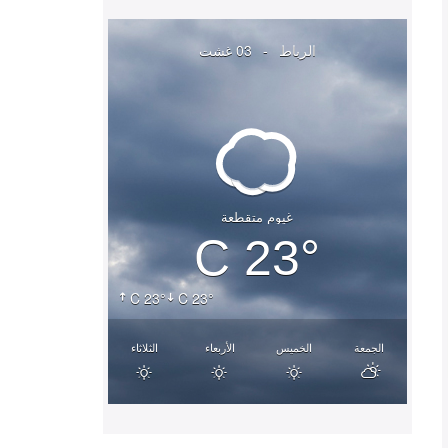
الرباط
-
03 غشت
غيوم متقطعة
23° C
23° C
23° C
الجمعة
الخميس
الأربعاء
الثلاثاء