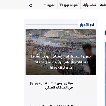
افة
كتاب وآراء
أصوات نيوز TV
المزيد
آخر الأخبار
تقرير استخباراتي إسباني يرصد نشاط
حسابات بأرقام جزائرية قبل أحداث
سبتة المحتلة
ميلان يدرس استعادة إبراهيم دياز
في الميركاتو الصيفي
الداخلية تكشف الحصيلة الرسمية