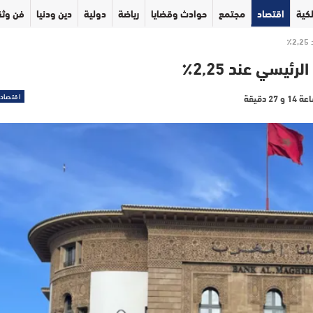
كية
اقتصاد
مجتمع
حوادث وقضايا
رياضة
دولية
دين ودنيا
فن وثق
٪
يسي عند 2,25٪
اقتصاد