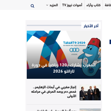
افة
كتاب وآراء
أصوات نيوز TV
المزيد
آخر الأخبار
المغرب يشارك بـ120 رياضيا في دورة
تارانتو 2026
إنجاز مغربي في أبحاث الزهايمر..
فحص دم يرصد المرض في مراحله
الأولى
بعد أزمة الهجرة.. إسبانيا تعزز