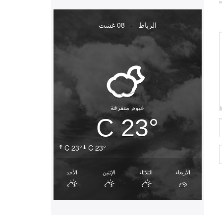
الرباط
-
08 غشت
غيوم متفرقة
23° C
23° C
23° C
الأربعاء
الثلاثاء
الإثنين
الأحد