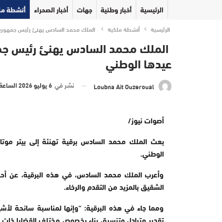
الرئيسية
أخبار وطنية
جهات
أخبار الصحراء
أنشطة مل
الرئيسية
أنشطة ملكية
الملك محمد السادس يهنئ رئيس جمهورية م
الملك محمد السادس يهنئ رئيس جمهو
عيدها الوطني
نشر في
6 يوليو 2026 الساعة 14 و 53 دقيقة
Loubna Ait Ouzeroual
أصوات نيوز/
بعث الملك محمد السادس برقية تهنئة إلى بيتر موتار
الوطني
.
وأعرب الملك محمد السادس، في هذه البرقية، عن أحر ا
الشقيق بالمزيد من التقدم والرخاء
.
ومما جاء في هذه البرقية: “وإنها لمناسبة سانحة لأشيد 
تقدير متبادل وتنسيق بناء بخصوص مختلف القضايا ذات 