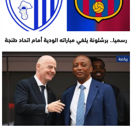
رسميا.. برشلونة يلغي مباراته الودية أمام اتحاد طنجة
رياضة