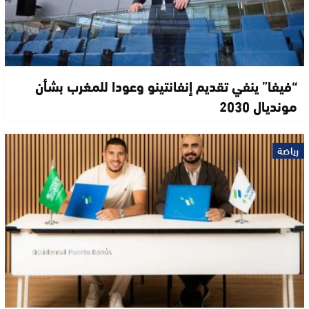
“فيفا” ينفي تقديم إنفانتينو وعودا للمغرب بشأن
مونديال 2030
رياضة