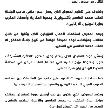
الثاني من معرض الصور.
وتشرف على تنظيم المعرض الذي يحمل اسم (منفى صاحب الجلالة
الملك محمد الخامس بأنتسيرابي)، جمعية المغاربة وأصدقاء المغرب
بجزيرة لارينيون (لارغانيي).
ويعد المعرض استكمالا لأعمال المؤرخين الذي وثقوا من خلال
مقالات ومؤلفات، لهذه المرحلة الهامة من تاريخ جلالة المغفور له
الملك محمد الخامس في المنفى.
وتمثل مواد المعرض الذي ينظم وفق منظور “الذاكرة المشتركة”،
صورا ونصوصا تؤرخ للفترة التي قضاها الملك الراحل في منطقة
المحيط الهندي إبان فترة المنفى.
كما تسلط المعروضات الضوء على جانب من العلاقات بين منطقة
الجنوب الغربي للمحيط الهندي والمغرب وتثمينها والتعريف بها.
ويضم المعرض، الذي يتكون من نحو أربعين صورة تستعرض مختلف
مراحل حياة المغفور له محمد الخامس والأسرة الملكية بالمنفى،
العديد من الصور التي تعرض لأول مرة.