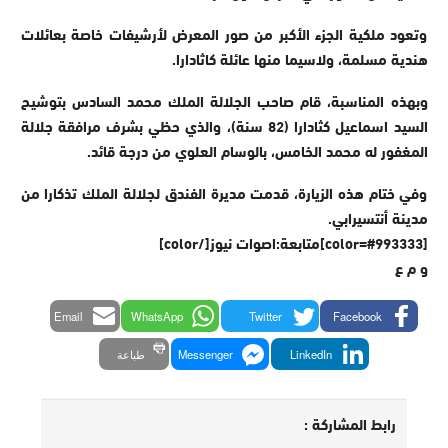
وتعود ملكية الجزء الأكبر من صور المعرض لأرشيفات خاصة بعائلات
هندية مسلمة، ولاسيما منها عائلة كاثادارا.
وبهذه المناسبة، قام صاحب الجلالة الملك محمد السادس بتوشيح
السيد اسماعيل كثادارا (82 سنة)، والذي حظي بشرف مرافقة جلالة
المغفور له محمد الخامس، بالوسام العلوي من درجة قائد.
وفي ختام هذه الزيارة، قدمت مديرة الفندق لجلالة الملك تذكارا من
مدينة أنتسيرابي.
[color=#993333]متابعة:اصوات نيوز[/color]
و م ع
Email
WhatsApp
Twitter
Facebook
LinkedIn
Messenger
طباعة
رابط المشاركة :