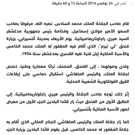
نشر في
24 نوفمبر 2016 الساعة 12 و 40 دقيقة
قام صاحب الجلالة الملك محمد السادس، نصره الله، مرفوقا بصاحب
السمو الأمير مولاي إسماعيل، وفخامة رئيس جمهورية مدغشقر
السيد هيري راجاوناريمامبيانينا، يوم الأربعاء بمدينة أنتسيرابي، بزيارة
فندق “لي تيرم”، الذي أقام فيه المغفور له الملك محمد الخامس
والأسرة الملكية إبان فترة نفيه القسري بمدغشقر سنة 1954.
ولدى وصولهما ، إلى الفندق، المصنف تراثا معماريا وطنيا، خصص
لجلالة الملك، والرئيس الملغاشي استقبال حماسي على إيقاعات
الفرق الفولكلورية الشعبية المحلية.
إثر ذلك توجه صاحب الجلالة والرئيس هيري راجاوناريمامبيانينا، إلى
الطابق الأول من الفندق حيث زار قائدا البلدين الجزء الأول من معرض
لصور الأسرة الملكية بأنتسيرابي.
كما زار جلالة الملك والرئيس الملغاشي الجناح الملكي الذي أقام به
جلالة المغفور له محمد الخامس، قبل يقوم قائدا البلدين بزيارة الجزء