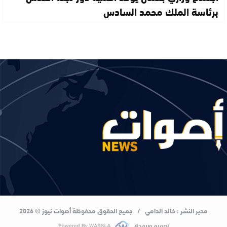
برئاسة الملك محمد السادس
مدير النشر : خالد الدامي / جميع الحقوق محفوظة أصوات نيوز © 2026
تصميم وبرمجة