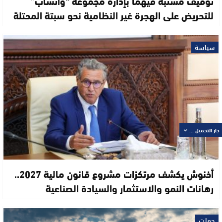
توقيف مشتبه فيهما بإدارة مجموعة “واتساب”
للتحريض على الهجرة غير النظامية نحو سبتة المحتلة
سياسة
جار التحميل ...
أخنوش يكشف مرتكزات مشروع قانون مالية 2027..
رهانات النمو والاستثمار والسيادة الصناعية
جهات