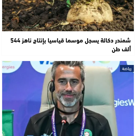
شمندر دكالة يسجل موسما قياسيا بإنتاج ناهز 544
ألف طن
رياضة