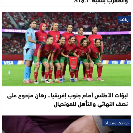
رياضة
لبؤات الأطلس أمام جنوب إفريقيا.. رهان مزدوج على
نصف النهائي والتأهل للمونديال
حوادث وقضايا