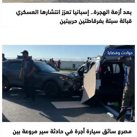
بعد أزمة الهجرة.. إسبانيا تعزز انتشارها العسكري
قبالة سبتة بفرقاطتين حربيتين
حوادث وقضايا
مصرع سائق سيارة أجرة في حادثة سير مروعة بين