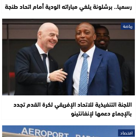
رسميا.. برشلونة يلغي مباراته الودية أمام اتحاد طنجة
رياضة
اللجنة التنفيذية للاتحاد الإفريقي لكرة القدم تجدد
بالإجماع دعمها لإنفانتينو
اقتصاد