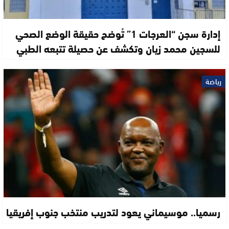
إدارة سجن “العرجات 1” تُوضح حقيقة الوضع الصحي
للسجين محمد زيان وتكشف عن حصيلة تتبعه الطبي
رياضة
رسميا.. موسيماني يعود لتدريب منتخب جنوب إفريقيا