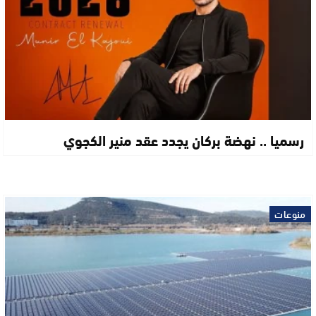
رسميا .. نهضة بركان يجدد عقد منير الكجوي
منوعات