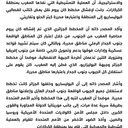
والاستراتيجية، أن العملية التمشيطية التي نفذها المغرب بمنطقة
الكركارات، جاءت لإفشال مخطط كان يروم نقل بعض كتائب انفصاليي
البوليساريو إلى المنطقة واعتبارها محررة كبئر الحلو وتفاريتي.
وأكد المصدر ذاته أن المخطط الجزائري الذي تم إفشاله كان يروم
محاصرة المغرب من الجنوب، من خلال اعتبار كل المناطق الواقعة
جنوب الجدار الرملي مناطق محررة، وبالتالي كان سيتم تشييد قواعد
عسكرية وإدارات فوقها بدعم وتمويل خارجي خاصة من جنوب إفريقيا
وفنزويلا اللتين تدعمان أطرحة الجبهة الانفصالية، موضحا أن مخطط
الجزائر وجبهة البوليزاريو، الذي فطن إليه المغرب، كان يقوم على
استغلال كل الجيوب جنوب الجدار باعتبارها مناطق محررة.
وأشار المصدر ذاته إلى أن البوليساريو وخلفها الجزائر كانت تخطط
لاستغلال جميع الجيوب الواقعة جنوب الجدار العازل وإعلانها مناطق
محررة. موضحا أن المغرب انتبه إلى هذا المخطط وأخبر الأمم المتحدة
بطريقة سرية عدة مرات، إلى جانب موريتانيا الدولة المجاورة والقوى
الكبرى داخل مجلس الأمن كالولايات المتحدة الأمريكية وروسيا
والصين، وأخذ الضوء الأخضر من الأمم المتحدة للقيام بالعملية
الشرطية والجمركية التي قام بها بمنطقة الكركارات