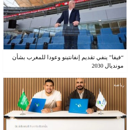
“فيفا” ينفي تقديم إنفانتينو وعودا للمغرب بشأن
مونديال 2030
رياضة