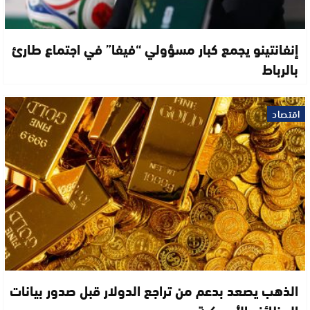
إنفانتينو يجمع كبار مسؤولي “فيفا” في اجتماع طارئ
بالرباط
اقتصاد
الذهب يصعد بدعم من تراجع الدولار قبل صدور بيانات
الوظائف الأمريكية