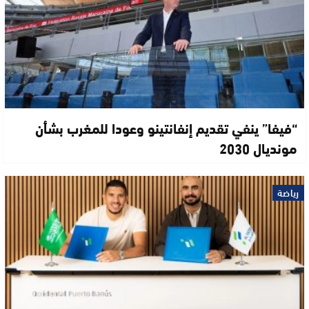
“فيفا” ينفي تقديم إنفانتينو وعودا للمغرب بشأن
مونديال 2030
رياضة