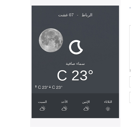
الرباط
-
07 غشت
سماء صافية
23° C
23° C
23° C
الثلاثاء
الإثنين
الأحد
السبت