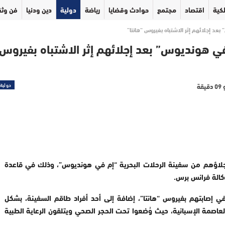
كية
اقتصاد
مجتمع
حوادث وقضايا
رياضة
دولية
دين ودنيا
فن وثق
عد إجلائهم إثر الاشتباه بفيروس “هانتا”
في هونديوس” بعد إجلائهم إثر الاشتباه بفيروس
دولية
قل 14 مواطناً إسبانياً تم إجلاؤهم من سفينة الرحلات البحرية “إم في هونديوس”، وذلك في قاعدة
كالة فرانس برس.
الأشخاص، بينهم 13 راكباً يُشتبه في إصابتهم بفيروس “هانتا”، إضافة إلى أحد أفراد طاقم السفينة، بشكل
صمة الإسبانية، حيث وُضعوا تحت الحجر الصحي ويتلقون الرعاية الطبية