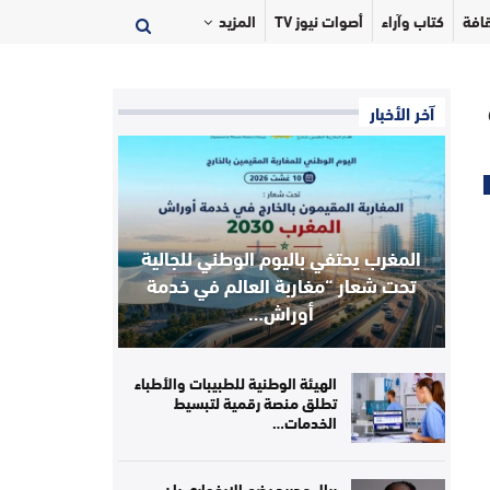
افة
كتاب وآراء
أصوات نيوز TV
المزيد
آخر الأخبار
المغرب يحتفي باليوم الوطني للجالية
تحت شعار “مغاربة العالم في خدمة
أوراش…
الهيئة الوطنية للطبيبات والأطباء
تطلق منصة رقمية لتبسيط
الخدمات…
ريال مدريد يضم الإيفواري يان