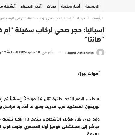
الرئيسية
أخبار وطنية
جهات
أخبار الصحراء
أنشطة مل
الرئيسية
دولية
إسبانيا: حجر صحي لركاب سفينة “إم في هونديوس” ب
إسبانيا: حجر صحي لركاب سفينة “إم 
“هانتا”
نشر في
10 مايو 2026 الساعة 19 و 09 دقيقة
Banna Zinlabidin
أصوات نيوز/
هبطت، اليوم الأحد، طائرة ت
توريخون العسكرية قرب مدريد، وفق ما أفاد به مراسل و
وقد جرى نقل هؤلاء 
مباشر إلى مستشفى غوميز أولا العسكري جنوب غرب العا
اللازمة.