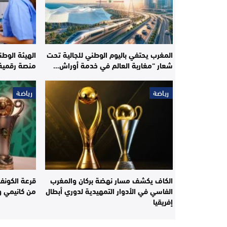
المغرب يحتفي باليوم الوطني للجالية تحت
الهيئة الوطن
شعار “مغاربة العالم في خدمة أوراش…
منصة رقمية 
رياضة
رياضة
الكاف يكشف مسار نهضة بركان والمغرب
قرعة الكونفدر
الفاسي في الأدوار التمهيدية لدوري أبطال
من كانيمي و
إفريقيا