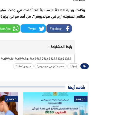
وكانت وزارة الصحة الإسبانية قد أعلنت في وقت سابق
طاقم السفينة “إم في هونديوس”، من أحد موانئ جزيرة ت
hatsApp
Twitter
Facebook
رابط المشاركة :
إسبانيا
سفينة “إم في هونديوس”
فيروس “هانتا”
شاهد أيضا
مجتمع
مجتمع