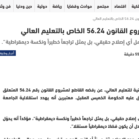
كية
اقتصاد
مجتمع
حوادث وقضايا
رياضة
دولية
دين ودنيا
فن وثق
لعالي
ص بالتعليم العالي
حمل أي إصلاح حقيقي، بل يمثل تراجعاً خطيراً ونكسة ديمقراطية”.
أخبار وطنية
أعلن تيار الأساتذة الباحثين التقدميين داخل النقابة الوطنية للتعليم العالي، عن رفضه القاطع لمشروع القانون رقم 56.24 المتعلق
ق عليه الحكومة الخميس المقبل، معتبرين أنه يهدد استقلالية الجامعة
 إصلاح حقيقي، بل يمثل تراجعاً خطيراً ونكسة ديمقراطية”، مؤكداً أنه يحوّل
دل أن يكون فضاءً ديمقراطياً مستقلا”.
د المصدر نفسه ما أسماه “تفريغاً للقانون 01.00 من روحه الإصلاحية”، مبرزاً أن النص الجديد يقضي على دور مجالس الجامعات