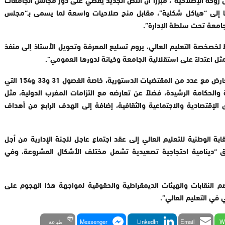
 إلى “هياكل شكلية”، مقابل منح صلاحيات واسعة لما يسمى بـ“مجلس
لجامعة تحت سلطة الإدارة”.
 لخصخصة التعليم العالي، يروم تسليع المعرفة وتحويل الأستاذ إلى منفذ
ل اعتداءً على استقلالية الجامعة وخيانة لدورها العمومي”.
وفي السياق ذاته، أشار البلاغ إلى أن مشروع القانون يتعارض مع عدد من المقتضيات الدستورية، خاصة الفصول 31 و33 و154 التي
الحكامة الرشيدة، فضلاً عن تعارضه مع التزامات المغرب الدولية، مثل
 الإقتصادية والاجتماعية والثقافية، إضافة إلى الهدف الرابع من أهداف
قابة الوطنية للتعليم العالي إلى عقد اجتماع عاجل للجنة الإدارية من أجل
اق “دينامية احتجاجية تصعيدية تشمل مختلف الأشكال المشروعة، وفي
لنقابات والهيئات الديمقراطية والحقوقية لمواجهة هذا الهجوم على
في التعليم العالي”.
W
Email
LinkedIn
Messenger
طباعة