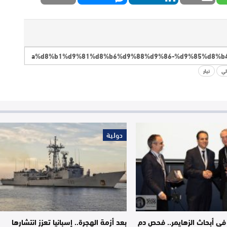
لي
تيار
دولية
 في أبحاث الزهايمر.. فحص دم
بعد أزمة الهجرة.. إسبانيا تعزز انتشارها