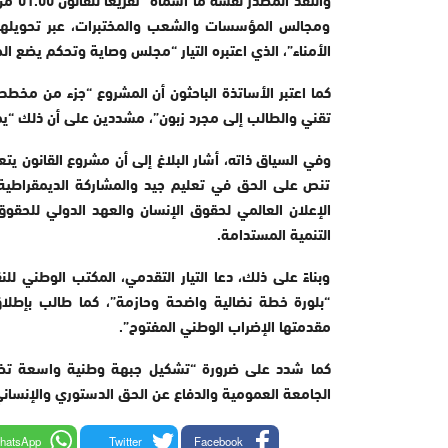
ومجالس المؤسسات والشعب والمختبرات، عبر تحويلها
الأمناء”، الذي اعتبره التيار “مجلس وصاية وتحكم يضع ا
كما اعتبر الأساتذة الباحثون أن المشروع “جزء من مخطط
تقني والطالب إلى مجرد زبون”، مشددين على أن ذلك “يمث
تنص على الحق في تعليم جيد والمشاركة الديمقراطية و
الإعلان العالمي لحقوق الإنسان والعهد الدولي للحقوق
التنمية المستدامة.
وبناءً على ذلك، دعا التيار التقدمي، المكتب الوطني للن
“بلورة خطة نضالية واضحة وحازمة”، كما طالب بإطل
مقدمتها الإضراب الوطني المفتوح”.
كما شدد على ضرورة “تشكيل جبهة وطنية واسعة تضم ا
الجامعة العمومية والدفاع عن الحق الدستوري والإنساني 
hatsApp
Twitter
Facebook