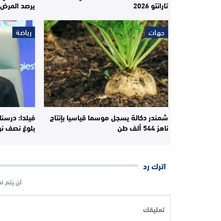
تارانتو 2026
يرصد المرض 
جهات
رياضة
شمندر دكالة يسجل موسما قياسيا بإنتاج
فيلدا: درسنا
ناهز 544 ألف طن
بلوغ نصف نه
اترك رد
لن يتم ن