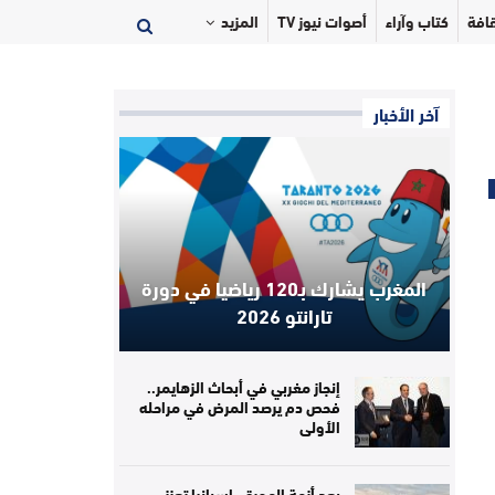
افة
كتاب وآراء
أصوات نيوز TV
المزيد
آخر الأخبار
المغرب يشارك بـ120 رياضيا في دورة
تارانتو 2026
إنجاز مغربي في أبحاث الزهايمر..
فحص دم يرصد المرض في مراحله
الأولى
بعد أزمة الهجرة.. إسبانيا تعزز