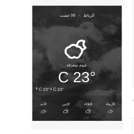
الرباط
-
08 غشت
غيوم متفرقة
23° C
23° C
23° C
الأربعاء
الثلاثاء
الإثنين
الأحد