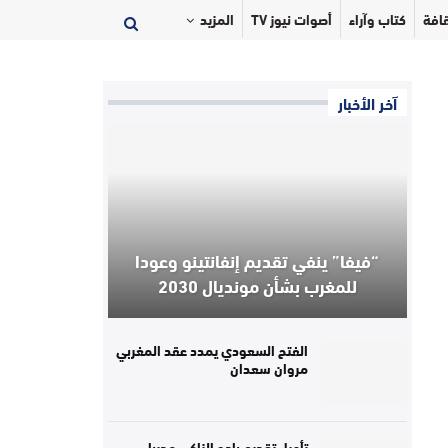
افة
كتاب وآراء
أصوات نيوز TV
المزيد
آخر الأخبار
“فيفا” ينفي تقديم إنفانتينو وعودا
للمغرب بشأن مونديال 2030
الفتح السعودي يمدد عقد المغربي
مروان سعدان
تأجيل تقديم بادو الزاكي مدربا