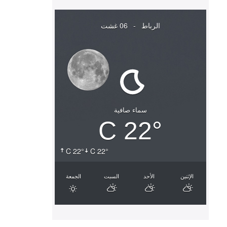
الرباط
-
06 غشت
سماء صافية
22° C
22° C
22° C
الإثنين
الأحد
السبت
الجمعة