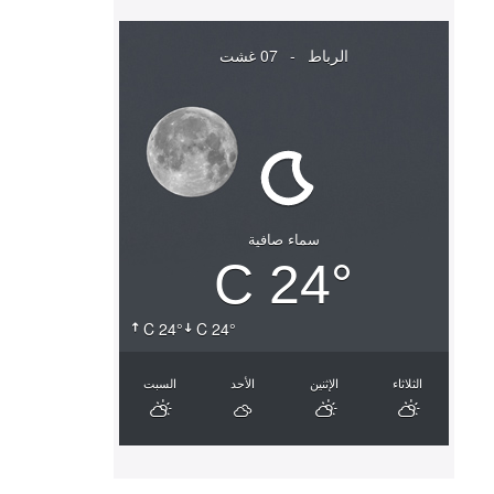
الرباط
-
07 غشت
سماء صافية
24° C
24° C
24° C
الثلاثاء
الإثنين
الأحد
السبت