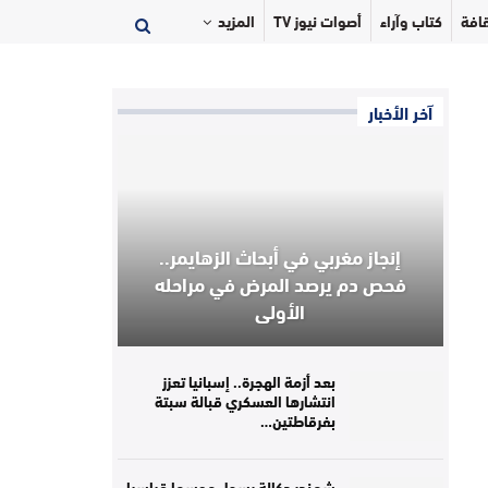
افة
كتاب وآراء
أصوات نيوز TV
المزيد
آخر الأخبار
إنجاز مغربي في أبحاث الزهايمر..
فحص دم يرصد المرض في مراحله
الأولى
بعد أزمة الهجرة.. إسبانيا تعزز
انتشارها العسكري قبالة سبتة
بفرقاطتين…
شمندر دكالة يسجل موسما قياسيا