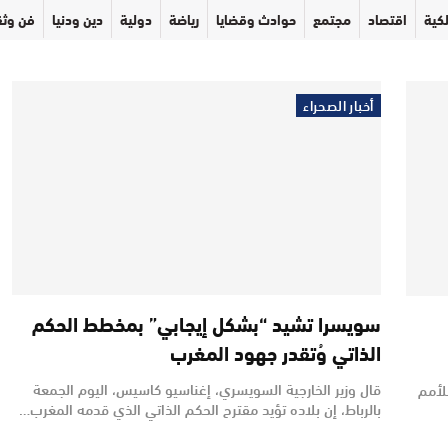
كية
اقتصاد
مجتمع
حوادث وقضايا
رياضة
دولية
دين ودنيا
فن وثق
أخبار الصحراء
سويسرا تشيد “بشكل إيجابي” بمخطط الحكم
الذاتي وُتقدر جهود المغرب
قال وزير الخارجية السويسري، إغناسيو كاسيس، اليوم الجمعة
نة الـ24 التابعة للأمم
بالرباط، إن بلاده تؤيد مقترح الحكم الذاتي الذي قدمه المغرب…