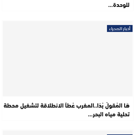
للوحدة…
أخبار الصحراء
هَا المْقولْ بْدَا..المغرب عْطاَ الانطلاقة لتشغيل محطة
تحلية مياه البحر…