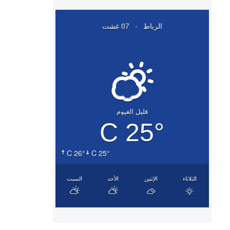
الرباط
-
07 غشت
قليل الغيوم
25° C
26° C
25° C
الثلاثاء
الإثنين
الأحد
السبت