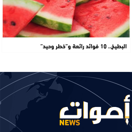
البطيخ.. 10 فوائد رائعة و”خطر وحيد”