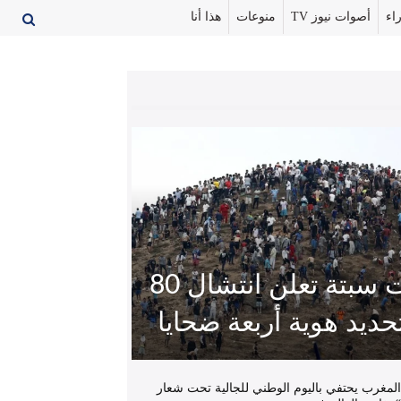
اء
أصوات نيوز TV
منوعات
هذا أنا
سلطات سبتة تعلن انتشال 80
حديد هوية أربعة ضحايا
المغرب يحتفي باليوم الوطني للجالية تحت شعار