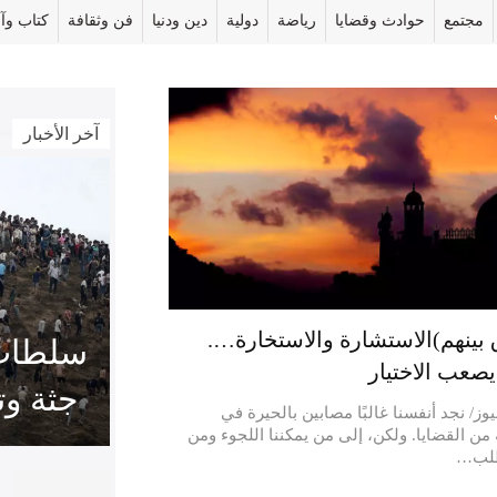
مجتمع
حوادث وقضايا
رياضة
دولية
دين ودنيا
فن وثقافة
كتاب وآر
آخر الأخبار
 بينهم)الاستشارة والاستخارة….
يصعب الاختيار
جثة وت
وز/ نجد أنفسنا غالبًا مصابين بالحيرة في
ن القضايا. ولكن، إلى من يمكننا اللجوء ومن
طلب…