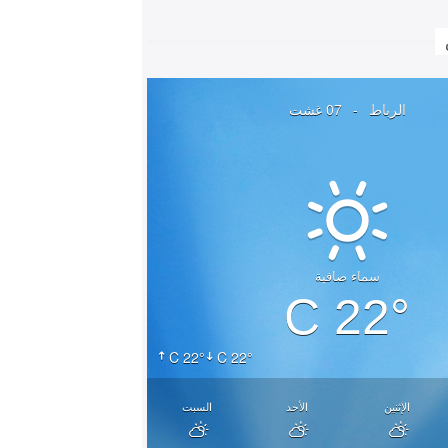
الرباط
-
07 غشت
سماء صافية
22° C
22° C
22° C
الإثنين
الأحد
السبت