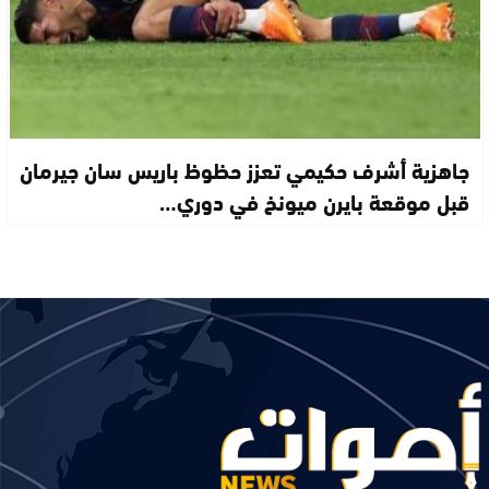
جاهزية أشرف حكيمي تعزز حظوظ باريس سان جيرمان
قبل موقعة بايرن ميونخ في دوري…