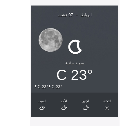
الرباط
-
07 غشت
سماء صافية
23° C
23° C
23° C
الثلاثاء
الإثنين
الأحد
السبت