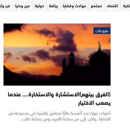
كية
اقتصاد
مجتمع
حوادث وقضايا
رياضة
دولية
دين ودنيا
فن وثق
منوعات
(الفرق بينهم)الاستشارة والاستخارة…. عندما
يصعب الاختيار
أصوات نيوز/ نجد أنفسنا غالبًا مصابين بالحيرة في مجموعة من
القضايا. ولكن، إلى من يمكننا اللجوء ومن يمكننا طلب…