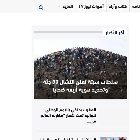
افة
كتاب وآراء
أصوات نيوز TV
المزيد
آخر الأخبار
سلطات سبتة تعلن انتشال 80 جثة
وتحديد هوية أربعة ضحايا
المغرب يحتفي باليوم الوطني
للجالية تحت شعار “مغاربة العالم
في…
الهيئة الوطنية للطبيبات والأطباء