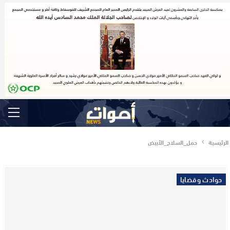
الرئيسية
حمل_السلاح_الأبيض
حوادث وقضايا