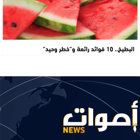
البطيخ.. 10 فوائد رائعة و”خطر وحيد”