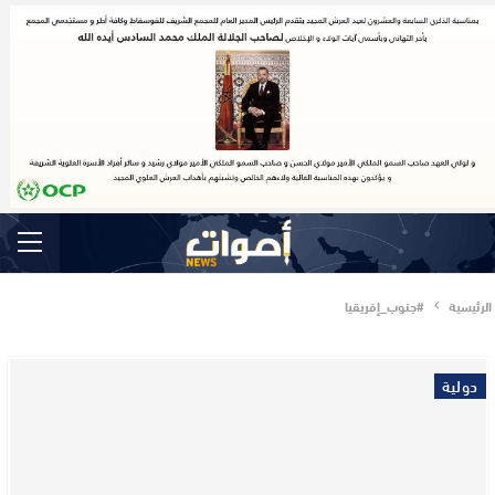
الرئيسية
#جنوب_إفريقيا
دولية