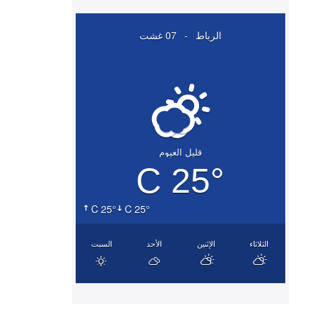
الرباط
-
07 غشت
قليل الغيوم
25° C
25° C
25° C
الثلاثاء
الإثنين
الأحد
السبت