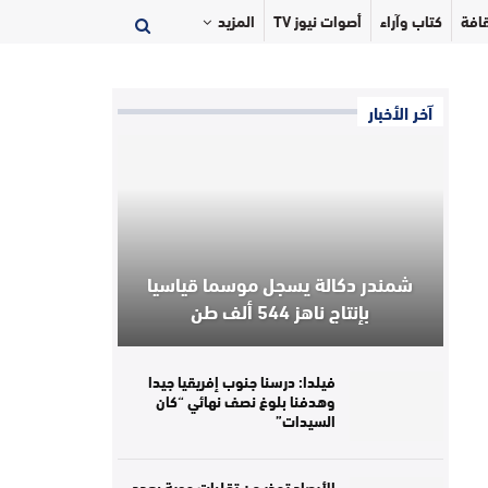
افة
كتاب وآراء
أصوات نيوز TV
المزيد
آخر الأخبار
شمندر دكالة يسجل موسما قياسيا
بإنتاج ناهز 544 ألف طن
فيلدا: درسنا جنوب إفريقيا جيدا
وهدفنا بلوغ نصف نهائي “كان
السيدات”
الأرصاد تحذر من تقلبات جوية بعدد