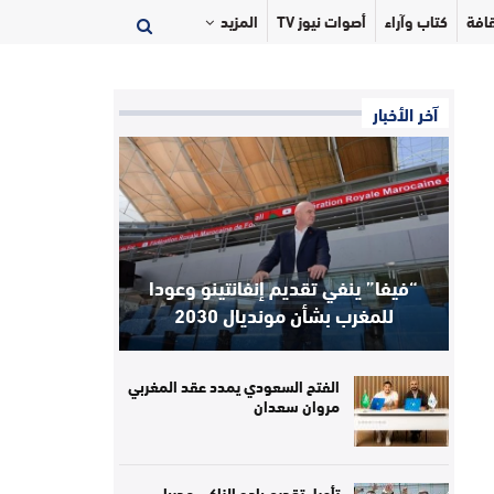
افة
كتاب وآراء
أصوات نيوز TV
المزيد
آخر الأخبار
“فيفا” ينفي تقديم إنفانتينو وعودا
للمغرب بشأن مونديال 2030
الفتح السعودي يمدد عقد المغربي
مروان سعدان
تأجيل تقديم بادو الزاكي مدربا