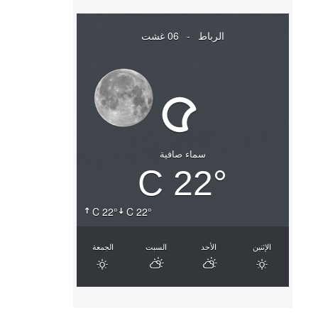
الرباط
-
06 غشت
سماء صافية
22° C
22° C
22° C
الإثنين
الأحد
السبت
الجمعة