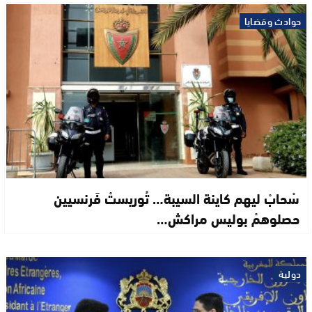
حوادث وقضايا
سْحابْ ليهم كاينة السيبة… تُوريستْ فَرنسيين
حصلوهمْ بوليس مراكش…
دولية