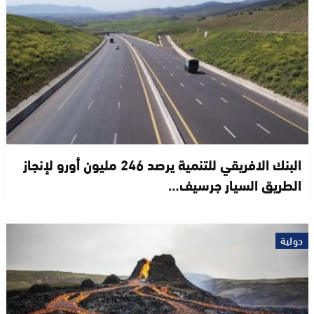
البنك الافريقي للتنمية يرصد 246 مليون أورو لإنجاز
الطريق السيار جرسيف…
دولية