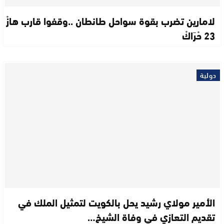
لامارين تضرب بقوة سواحل طانطان ..وقفوا قارب هازْ
23 حْرَاكْ
دولية
الأمير مولاي رشيد يحل بالكويت لتمثيل الملك في
تقديم التعازي في وفاة الشيخ…