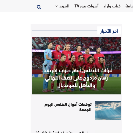
افة
كتاب وآراء
أصوات نيوز TV
المزيد
آخر الأخبار
لبؤات الأطلس أمام جنوب إفريقيا..
رهان مزدوج على نصف النهائي
والتأهل للمونديال
توقعات أحوال الطقس اليوم
الجمعة
سلطات سبتة تعلن انتشال 80 جثة