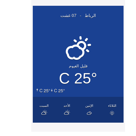
الرباط
-
07 غشت
قليل الغيوم
25° C
25° C
25° C
الثلاثاء
الإثنين
الأحد
السبت