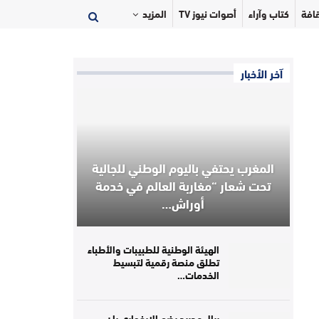
افة
كتاب وآراء
أصوات نيوز TV
المزيد
آخر الأخبار
المغرب يحتفي باليوم الوطني للجالية
تحت شعار “مغاربة العالم في خدمة
أوراش…
الهيئة الوطنية للطبيبات والأطباء
تطلق منصة رقمية لتبسيط
الخدمات…
ريال مدريد يضم الإيفواري يان