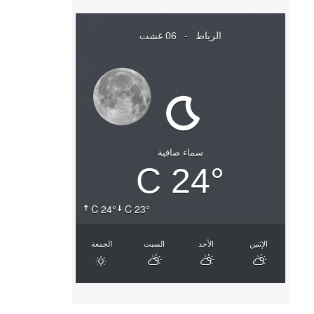
الرباط
-
06 غشت
سماء صافية
24° C
24° C
23° C
الإثنين
الأحد
السبت
الجمعة