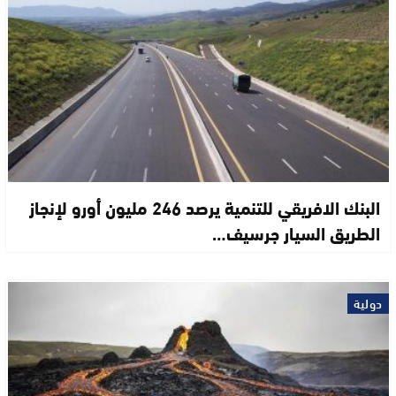
البنك الافريقي للتنمية يرصد 246 مليون أورو لإنجاز
الطريق السيار جرسيف…
دولية