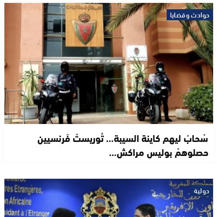
حوادث وقضايا
سْحابْ ليهم كاينة السيبة… تُوريستْ فَرنسيين
حصلوهمْ بوليس مراكش…
دولية