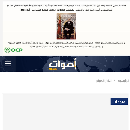
الرئيسية
اءكار الصباح
منوعات