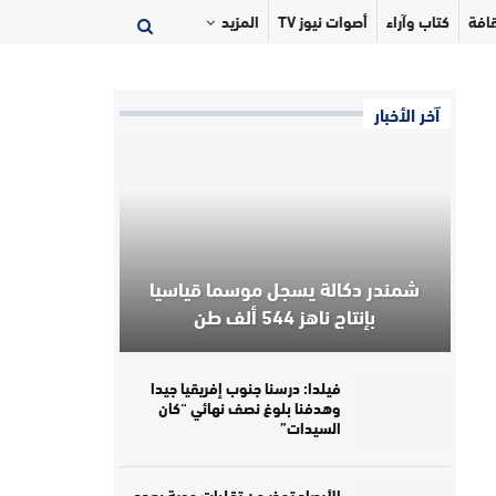
افة
كتاب وآراء
أصوات نيوز TV
المزيد
آخر الأخبار
شمندر دكالة يسجل موسما قياسيا
بإنتاج ناهز 544 ألف طن
فيلدا: درسنا جنوب إفريقيا جيدا
وهدفنا بلوغ نصف نهائي “كان
السيدات”
الأرصاد تحذر من تقلبات جوية بعدد