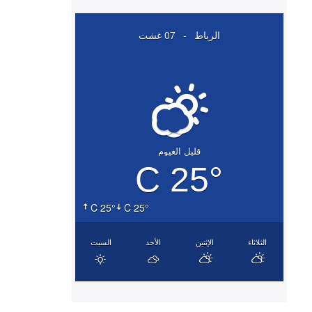
الرباط
-
07 غشت
قليل الغيوم
25° C
25° C
25° C
الثلاثاء
الإثنين
الأحد
السبت