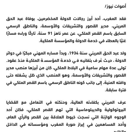
أصوات نيوز/
فقد المغرب، أحد أبرز رجالات الدولة المخضرمين، بوفاة عبد الحق
المريني، مدير القصور والتشريفات والأوسمة، والناطق الرسمي
السابق باسم القصر الملكي، عن عمر ناهز 91 سنة، تاركًا وراءه مسارًا
غنيًا بالعطاء في خدمة الدولة والمؤسسة الملكية.
ولد عبد الحق المريني سنة 1934، وبدأ مساره المهني مبكرًا في دوائر
الدولة، حيث عُرف بتفانيه في خدمة المؤسسة الملكية منذ عقود.
تولى عدة مهام سامية في البلاط الملكي، كان من أبرزها منصب مدير
القصور والتشريفات والأوسمة، وهو المنصب الذي ظل يشغله حتى
وافته المنية، إلى جانب كونه الناطق الرسمي باسم القصر الملكي في
فترة سابقة.
عرف المريني بكفاءته العالية، وحنكته في التعامل مع القضايا
البروتوكولية والديبلوماسية التي تهم القصر الملكي، فكان أحد
الوجوه الوازنة التي نسجت خيوط العلاقة بين القصر والرأي العام،
وأحد المساهمين في إبراز صورة المغرب ومؤسساته في الداخل
والخارج