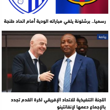
رسميا.. برشلونة يلغي مباراته الودية أمام اتحاد طنجة
رياضة
اللجنة التنفيذية للاتحاد الإفريقي لكرة القدم تجدد
بالإجماع دعمها لإنفانتينو