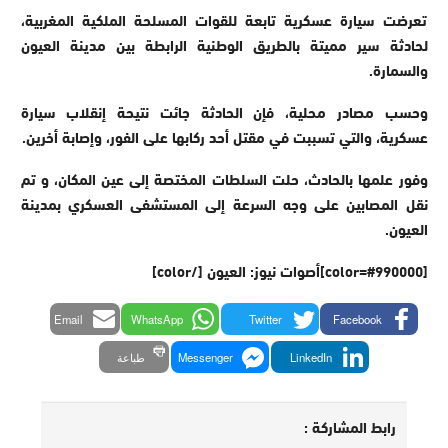
تعرضت سيارة عسكرية تابعة للقوات المسلحة الملكية المغربية،
لحادثة سير مميتة بالطريق الوطنية الرابطة بين مدينة العيون
والسمارة.
وحسب مصادر محلية، فإن الحادثة جائت نتيحة إنقلاب سيارة
عسكرية، والتي تسببت في مقتل أحد ركابها على الفور، وإصابة أخرين.
وفور علمها بالحادث، حلت السلطات المختصة إلى عين المكان، و تم
نقل المصابين على وجه السرعة إلى المستشفى العسكري بمدينة
العيون.
[color=#990000]أصوات نيوز: العيون [/color]
Email
WhatsApp
Twitter
Facebook
LinkedIn
Messenger
طباعة
رابط المشاركة :