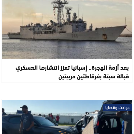
بعد أزمة الهجرة.. إسبانيا تعزز انتشارها العسكري
قبالة سبتة بفرقاطتين حربيتين
حوادث وقضايا