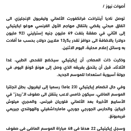
أصوات نيوز /
توصل ناديا أينتراخت فرانكفورت الألماني وليفربول الإنجليزي الى
اتفاق مبدئي يقضي بانتقال مهاجم الأول الفرنسي هوغو ايكيتيكي
إلى الثاني في صفقة بلغت 69 مليون جنيه إسترليني (92 مليون
دولار) بالاضافة الى حوافز تقدر بـ5ر13 ملايين دولار، بحسب ما أفادت
به وسائل إعلام محلية، اليوم الاثنين.
وذكرت ذات المصادر، أن إيكيتيكي سيخضع للفحص الطبي، غدا
الثلاثاء، قبل أن يلتحق بفريقه الذي وصل إلى هونغ كونغ اليوم، في
جولة آسيوية استعدادا للموسم الجديد.
وفي حال انضمام إيكيتيكي (23 عاما) رسميا إلى ليفربول، بطل انجلترا
الموسم الماضي، سيكون خامس لاعب ينتقل الى صفوف الـ”ريدز” في
الأسابيع الأخيرة بعد الألماني فلوريان فيرتس، والمجري ميلوش
كيركيز، والحارس الجورجي جورجي مامارداشفيلي والهولندي جيريمي
فريمبونغ.
وسجل إيكيتيكي 22 هدفا في 48 مباراة الموسم الماضي في صفوف