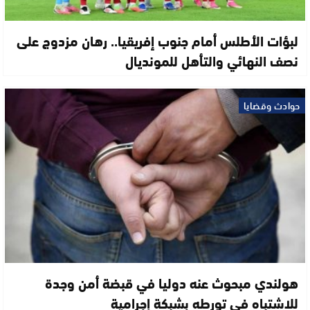
لبؤات الأطلس أمام جنوب إفريقيا.. رهان مزدوج على
نصف النهائي والتأهل للمونديال
حوادث وقضايا
هولندي مبحوث عنه دوليا في قبضة أمن وجدة
للاشتباه في تورطه بشبكة إجرامية