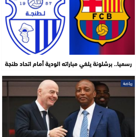
رسميا.. برشلونة يلغي مباراته الودية أمام اتحاد طنجة
رياضة