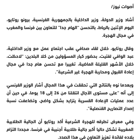
أصوات نيوز/
أشاد وزير الدولة، وزير الداخلية بالجمهورية الفرنسية، برونو روتايو،
اليوم الإثنين بالرباط، بالتحسن “الهام جدا” للتعاون بين فرنسا والمغرب
في مجال الهجرة.
وقال روتايو، خلال لقاء صحافي عقب اجتماع عمل مع وزير الداخلية،
عبد الوافي لفتيت، بحضور كبار المسؤولين من كلا البلدين: “لاحظت،
خلال الأشهر القليلة الماضية، تغييرا مع تحسن هام جدا في مجال
إعادة القبول ومحاربة الهجرة غير الشرعية”.
وبعدما نوه بالنتائج التي تحققت في هذا المجال أشار الوزير الفرنسي
إلى أنه “على مستوى الآجال انتقلنا من 26 إلى 18 يوما، في حين أن
عدد عمليات الإعادة القسرية يتزايد بشكل واضح، وتضاعفت نسبة
إصدار التصاريح القنصلية”.
وفي معرض تطرقه للهجرة الشرعية أكد روتايو أن الجالية الطلابية
المغربية تشكل حاليا أكبر جالية طلابية أجنبية في فرنسا، مجددا التزام
بلاده لفائدة تعزيز التعاون في هذا الصدد.