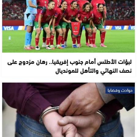
لبؤات الأطلس أمام جنوب إفريقيا.. رهان مزدوج على
نصف النهائي والتأهل للمونديال
حوادث وقضايا