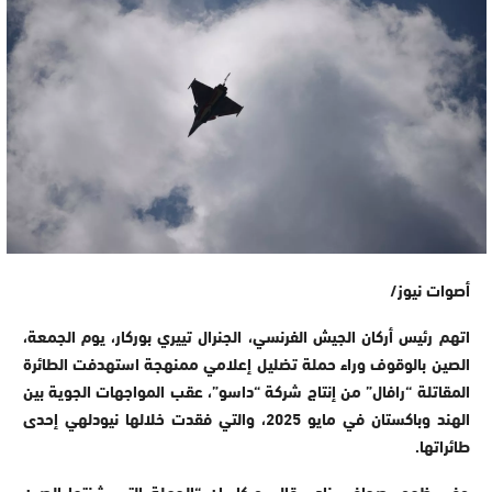
أصوات نيوز/
اتهم رئيس أركان الجيش الفرنسي، الجنرال تييري بوركار، يوم الجمعة،
الصين بالوقوف وراء حملة تضليل إعلامي ممنهجة استهدفت الطائرة
المقاتلة “رافال” من إنتاج شركة “داسو”، عقب المواجهات الجوية بين
الهند وباكستان في مايو 2025، والتي فقدت خلالها نيودلهي إحدى
طائراتها.
وفي ظهور صحافي نادر، قال بوركار إن “الحملة التي شنتها الصين