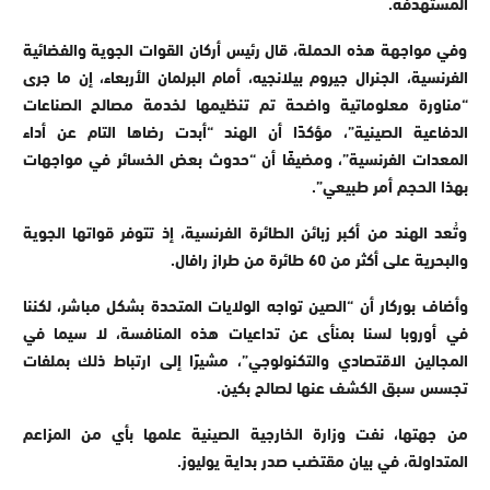
المستهدفة.
وفي مواجهة هذه الحملة، قال رئيس أركان القوات الجوية والفضائية
الفرنسية، الجنرال جيروم بيلانجيه، أمام البرلمان الأربعاء، إن ما جرى
“مناورة معلوماتية واضحة تم تنظيمها لخدمة مصالح الصناعات
الدفاعية الصينية”، مؤكدًا أن الهند “أبدت رضاها التام عن أداء
المعدات الفرنسية”، ومضيفًا أن “حدوث بعض الخسائر في مواجهات
بهذا الحجم أمر طبيعي”.
وتُعد الهند من أكبر زبائن الطائرة الفرنسية، إذ تتوفر قواتها الجوية
والبحرية على أكثر من 60 طائرة من طراز رافال.
وأضاف بوركار أن “الصين تواجه الولايات المتحدة بشكل مباشر، لكننا
في أوروبا لسنا بمنأى عن تداعيات هذه المنافسة، لا سيما في
المجالين الاقتصادي والتكنولوجي”، مشيرًا إلى ارتباط ذلك بملفات
تجسس سبق الكشف عنها لصالح بكين.
من جهتها، نفت وزارة الخارجية الصينية علمها بأي من المزاعم
المتداولة، في بيان مقتضب صدر بداية يوليوز.