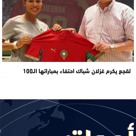
لقجع يكرم غزلان شباك احتفاء بمباراتها الـ100