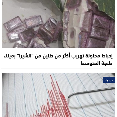
إحباط محاولة تهريب أكثر من طنين من “الشيرا” بميناء
طنجة المتوسط
دولية