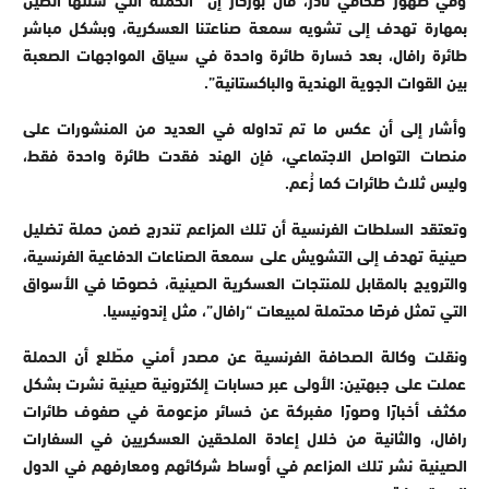
بمهارة تهدف إلى تشويه سمعة صناعتنا العسكرية، وبشكل مباشر
طائرة رافال، بعد خسارة طائرة واحدة في سياق المواجهات الصعبة
بين القوات الجوية الهندية والباكستانية”.
وأشار إلى أن عكس ما تم تداوله في العديد من المنشورات على
منصات التواصل الاجتماعي، فإن الهند فقدت طائرة واحدة فقط،
وليس ثلاث طائرات كما زُعم.
وتعتقد السلطات الفرنسية أن تلك المزاعم تندرج ضمن حملة تضليل
صينية تهدف إلى التشويش على سمعة الصناعات الدفاعية الفرنسية،
والترويج بالمقابل للمنتجات العسكرية الصينية، خصوصًا في الأسواق
التي تمثل فرصًا محتملة لمبيعات “رافال”، مثل إندونيسيا.
ونقلت وكالة الصحافة الفرنسية عن مصدر أمني مطّلع أن الحملة
عملت على جبهتين: الأولى عبر حسابات إلكترونية صينية نشرت بشكل
مكثف أخبارًا وصورًا مفبركة عن خسائر مزعومة في صفوف طائرات
رافال، والثانية من خلال إعادة الملحقين العسكريين في السفارات
الصينية نشر تلك المزاعم في أوساط شركائهم ومعارفهم في الدول