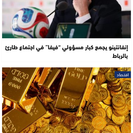
إنفانتينو يجمع كبار مسؤولي “فيفا” في اجتماع طارئ
بالرباط
اقتصاد