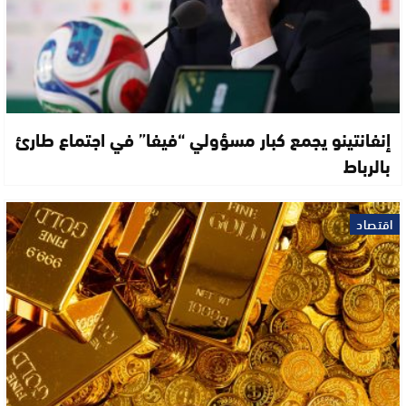
إنفانتينو يجمع كبار مسؤولي “فيفا” في اجتماع طارئ
بالرباط
اقتصاد