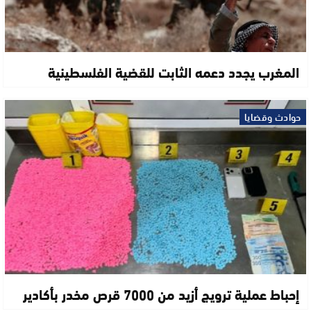
المغرب يجدد دعمه الثابت للقضية الفلسطينية
حوادث وقضايا
إحباط عملية ترويج أزيد من 7000 قرص مخدر بأكادير