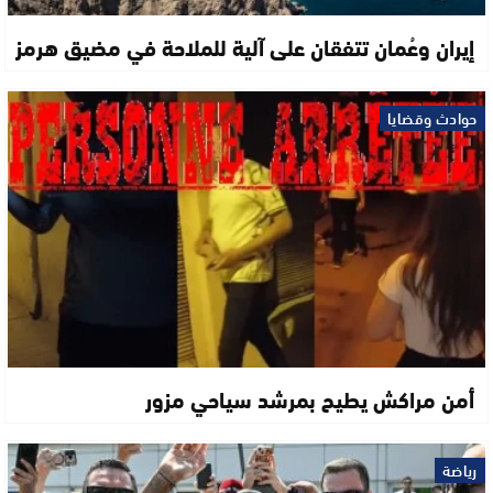
إيران وعُمان تتفقان على آلية للملاحة في مضيق هرمز
حوادث وقضايا
أمن مراكش يطيح بمرشد سياحي مزور
رياضة