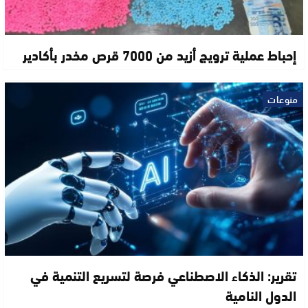
إحباط عملية ترويج أزيد من 7000 قرص مخدر بأكادير
منوعات
تقرير: الذكاء الاصطناعي فرصة لتسريع التنمية في
الدول النامية