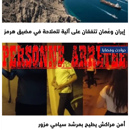
إيران وعُمان تتفقان على آلية للملاحة في مضيق هرمز
حوادث وقضايا
أمن مراكش يطيح بمرشد سياحي مزور