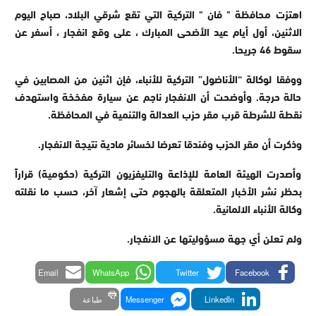
اهتزت محافظة " فان " التركية التي تقع شرقي البلاد، صباح اليوم
الاثنين، أول أيام عيد الأضحى المبارك ، على وقع انفجار ، أسفر عن
سقوط 46 جريحا.
ووفقا لوكالة “الأناضول” التركية للأنباء، فإن اثنين من المصابين في
حالة حرجة. وأوضحت أن الانفجار ناجم عن سيارة مفخخة واستهدف
نقطة للشرطة قرب مقر حزب العدالة والتنمية في المحافظة.
وذكرت أن مقر الحزب وفندقا تعرضا لخسائر مادية نتيجة الانفجار.
وأصدرت الهيئة العامة للإذاعة والتليفزيون التركية (حكومية) قراراً
بحظر نشر الأخبار المتعلقة بالهجوم حتى إشعار آخر، حسب ما نقلته
وكالة الأنباء الالمانية.
ولم تعلن أي جهة مسؤوليتها عن الانفجار.
Email
WhatsApp
Twitter
Facebook
LinkedIn
Messenger
طباعة