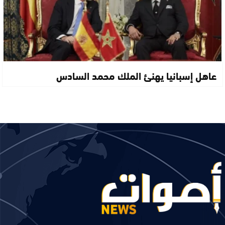
عاهل إسبانيا يهنئ الملك محمد السادس