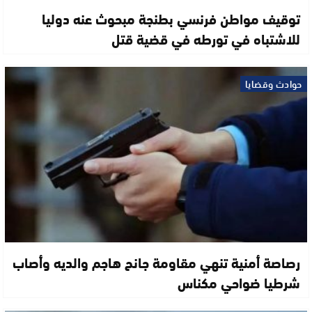
توقيف مواطن فرنسي بطنجة مبحوث عنه دوليا
للاشتباه في تورطه في قضية قتل
حوادث وقضايا
رصاصة أمنية تنهي مقاومة جانح هاجم والديه وأصاب
شرطيا ضواحي مكناس