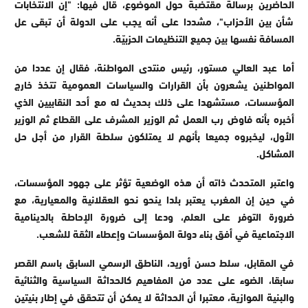
الحاضرين برسالة مقتضبة حول الموضوع، قال فيها: "إن الانتخابات
شأن بين الأحزاب"، مشددا على أنه يجب على الدولة أن تبقى عل
المسافة نفسها بين جميع التنظيمات الحزبيّة.
أما عبد العالي مستور، رئيس منتدى المواطنة، فقال إن عددا من
المواطنين يشعرون بأن القرارات والسياسات العمومية تتخذ خارج
المؤسسات، مستشهدا على ذلك بحديث له مع أحد النقابيين الذي
أخبره بأنه فاوض رب العمل ثم الوزير المشرف على القطاع ثم الوزير
الأول، ليخبروه جميعا بأنهم لا يمتلكون سلطة القرار من أجل حل
المشاكل.
واعتبر المتحدث ذاته أن هذه الوضعية تؤثر على جهود المؤسسات،
في حين إن المغرب يعتبر بلدا ينحو نحو العقلانية والمعيارية، مع
ضرورة التوفر على العلم، ودعا إلى ضرورة الإحاطة بالدينامية
الاجتماعية في أفق بناء دولة المؤسسات وإعطاء الثقة للشعب.
في المقابل، سلط حسن أوريد، الناطق الرسمي السابق باسم القصر
سابقا، الضوء على عدد من المفاهيم كالحداثة السياسية والثنائية
والبنية الموازية، معتبرا أن الحداثة لا يمكن أن تتحقق في إطار بنيتين