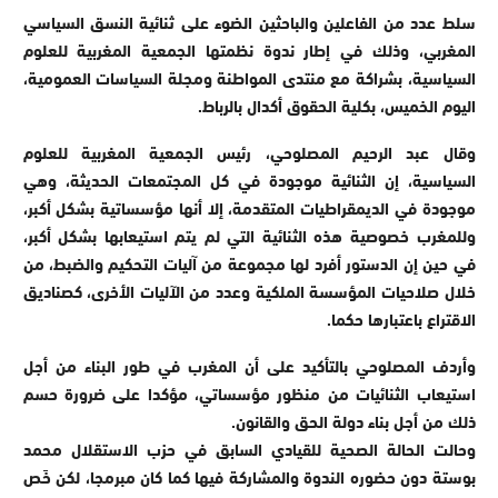
سلط عدد من الفاعلين والباحثين الضوء على ثنائية النسق السياسي
المغربي، وذلك في إطار ندوة نظمتها الجمعية المغربية للعلوم
السياسية، بشراكة مع منتدى المواطنة ومجلة السياسات العمومية،
اليوم الخميس، بكلية الحقوق أكدال بالرباط.
وقال عبد الرحيم المصلوحي، رئيس الجمعية المغربية للعلوم
السياسية، إن الثنائية موجودة في كل المجتمعات الحديثة، وهي
موجودة في الديمقراطيات المتقدمة، إلا أنها مؤسساتية بشكل أكبر،
وللمغرب خصوصية هذه الثنائية التي لم يتم استيعابها بشكل أكبر،
في حين إن الدستور أفرد لها مجموعة من آليات التحكيم والضبط، من
خلال صلاحيات المؤسسة الملكية وعدد من الآليات الأخرى، كصناديق
الاقتراع باعتبارها حكما.
وأردف المصلوحي بالتأكيد على أن المغرب في طور البناء من أجل
استيعاب الثنائيات من منظور مؤسساتي، مؤكدا على ضرورة حسم
ذلك من أجل بناء دولة الحق والقانون.
وحالت الحالة الصحية للقيادي السابق في حزب الاستقلال محمد
بوستة دون حضوره الندوة والمشاركة فيها كما كان مبرمجا، لكن خَص