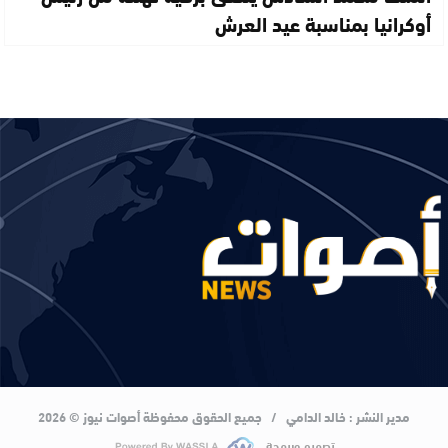
أوكرانيا بمناسبة عيد العرش
مدير النشر : خالد الدامي / جميع الحقوق محفوظة أصوات نيوز © 2026
تصميم وبرمجة