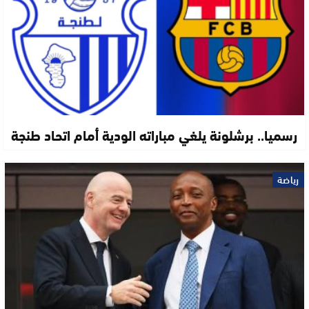
رسميا.. برشلونة يلغي مباراته الودية أمام اتحاد طنجة
رياضة