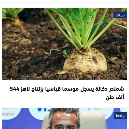
جهات
شمندر دكالة يسجل موسما قياسيا بإنتاج ناهز 544
ألف طن
رياضة