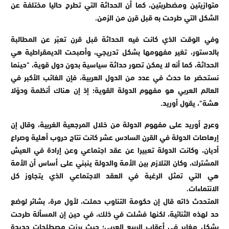
متوازيتين ومضطربتين، كما أن الحداثة التي تطرح حاليا مختلفة عن
الشكل التي طرحت به قبل قرن من الزمن.
وفي الوقت الذي كانت فيه الحداثة قبل قرن تعبّر عن المطالبة
بالدستور، تغير مفهومها بشكل تدريجي، وأصبحت الديمقراطية هي
الحداثة، كما أنه لا يمكن تصور حداثة سياسية بدون دول قوية، "حينما
نستحضر ما حدث في عدد من الدول العربية، فإن الغائب الأكبر في
العالم العربي هو مفهوم الدولة القوية؛ إذ إن هناك أنظمة ودوّلا
هشة"، يقول أوريد.
وعرج أوريد على مفهوم الدولة من خلال المرجعية الغربية، وقال إن
إرهاصات الدولة في القرن السادس عشر كانت نتاج حروب أهلية وصراع
أديان، وكانت الدولة تعبيرا عن عقد اجتماعي وعن إرادة في العيش
المشترك، وكان التلازم بين الأمة والدولة ينبني على أساس أن الأمة
هي التي تمثل الرغبة في العقد الاجتماعي الذي يتجاوز كل
الانتماءات.
المتحدث ذاته قال إن حكومة التناوب حملت، لأول مرة، بشائر لوضع
حد لهذه الثنائية، لكنها فشلت في ذلك، في حين إن المسألة طرحت
بشكل مغاير في أعقاب الربيع العربي؛ حيث برزت مصطلحات جديدة