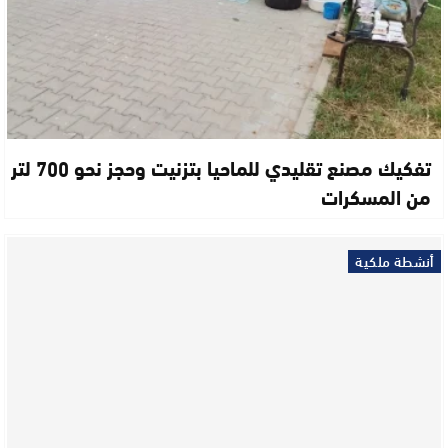
تفكيك مصنع تقليدي للماحيا بتزنيت وحجز نحو 700 لتر
من المسكرات
أنشطة ملكية