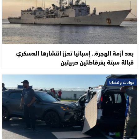
بعد أزمة الهجرة.. إسبانيا تعزز انتشارها العسكري
قبالة سبتة بفرقاطتين حربيتين
حوادث وقضايا