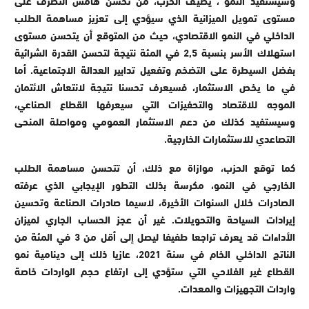
وسيستفيد النمو ، يضيف الحزب، من تحسن هامش التصرف على
مستوى تمويل الميزانية الذي سيؤدي إلى تعزيز مساهمة الطلب
الداخلي في النمو الاقتصادي، حيث من المتوقع أن يتحسن مستوى
استهلاك الأسر بنسبة 2,5 في المئة نتيجة لتحسن القدرة الشرائية
بفضل السيطرة على التضخم وتفعيل تدابير العدالة الاجتماعية. أما
في ما يخص الاستثمار، فسيعرف تحسنا نتيجة لانتعاش الائتمان
الموجه للاقتصاد والتحفيزات التي سيعرفها القطاع الصناعي،
وسيستفيد كذلك من دعم الاستثمار العمومي ومواصلة المنحى
التصاعدي للاستثمارات الخارجية.
كما توقع الحزب، موازاة مع ذلك، أن تتحسن مساهمة الطلب
الخارجي في النمو، مكرسة بذلك التطور الإيجابي الذي عرفته
الصادرات خلال السنوات الأخيرة، لاسيما صادرات الصناعة وتحسين
إيرادات السياحة والتحويلات. غير أن عجز الحساب الجاري لميزان
الأداءات قد يعرف تراجعا طفيفا ليصل إلى أقل من 3 في المئة من
الناتج الداخلي الخام في سنة 2021، عازيا ذلك إلى دينامية نمو
القطاع غير الفلاحي التي ستؤدي إلى ارتفاع حجم الواردات خاصة
واردات التجهيزات والمعدات.