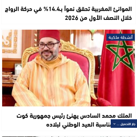
الموانئ المغربية تحقق نمواً بـ14.4% في حركة الرواج
خلال النصف الأول من 2026
أنشطة ملكية
الملك محمد السادس يهنئ رئيس جمهورية كوت
ديفوار بمناسبة العيد الوطني لبلاده
جار التحميل ...