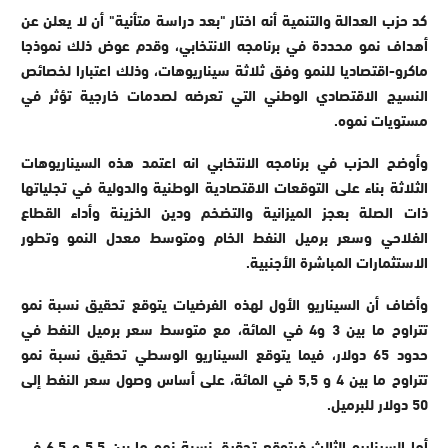
كد حزب العدالة والتنمية أنه اختار "بعد دراسة متأنية" أن لا يعلن عن
أهداف نمو محددة في برنامجه الانتخابي، وقدم عوض ذلك نموذجا
ماكرو-اقتصاديا للنمو وفق ثلاثة سيناريوهات، وذلك اعتبارا لخصائص
النسيج الاقتصادي الوطني التي تعرضه لصدمات خارجية تؤثر في
مستويات نموه.
وأوضح الحزب في برنامجه الانتخابي انه اعتمد هذه السيناريوهات
الثلاثة بناء على التوقعات الاقتصادية الوطنية والدولية في تجلياتها
ذات الصلة بعجز الميزانية والتضخم ودين الخزينة وأداء القطاع
الفلاحي وسعر برميل النفط الخام ومتوسط معدل النمو وتطور
الاستثمارات المباشرة الأجنبية.
وأضاف أن السيناريو الأول لهذه الفرضيات يتوقع تحقيق نسبة نمو
تتراوح ما بين 3 و4 في المائة، مع متوسط سعر برميل النفط في
حدود 65 دولار، فيما يتوقع السيناريو الوسطي تحقيق نسبة نمو
تتراوح ما بين 4 و 5,5 في المائة، على أساس وصول سعر النفط إلى
50 دولار للبرميل.
أما السيناريو الثالث فيتوقع تحقيق نسبة نمو ما بين 5,5 و 6,5 في