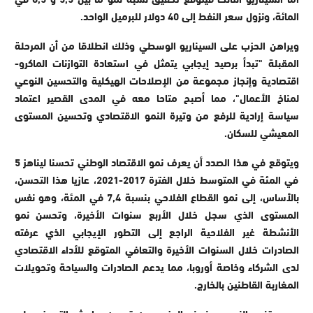
المائة، ونزول سعر النفط إلى 40 دولار للبرميل الواحد.
ويراهن الحزب على السيناريو الوسطي وذلك انطلاقا من أن المرحلة
المقبلة "تبدأ برصيد إيجابي يتمثل في استعادة التوازنات الماكرو-
اقتصادية وإنجاز مجموعة من الإصلاحات الهيكلية والتحسين النوعي
لمناخ الأعمال"، مما أصبح متاحا معه في المدى القصير اعتماد
سياسة إرادية للرفع من وتيرة النمو الاقتصادي وتحسين المستوى
المعيشي للسكان.
ويتوقع في هذا الصدد أن يعرف نمو الاقتصاد الوطني تحسنا ليناهز 5
في المئة في المتوسط خلال الفترة 2017-2021، عازيا هذا التحسن،
بالأساس، إلى نمو القطاع الفلاحي بنسبة 7,4 في المئة، وهو نفس
المستوى الذي سجل خلال الأربع سنوات الأخيرة، وتحسن نمو
الأنشطة غير الفلاحية الراجع إلى التطور الإيجابي الذي عرفته
الصادرات خلال السنوات الأخيرة والتعافي المتوقع للأداء الاقتصادي
لدى الشركاء وخاصة أوروبا، مما يدعم الصادرات والسياحة وتحويلات
المغاربة القاطنين بالخارج.