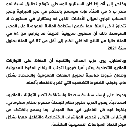
وخلص إلى أنه إذا كان السيناريو الوسطي يتوقع تحقيق نسبة نمو
تقدر ب 5 في المئة، فإنه سيسمح بالتحكم في عجز الميزانية وعجز
الحساب الجاري لميزان الأداءات اللذين قد يستقران في مستويات لا
تتجاوز 3 في المئة، مما يضمن استدامة المالية العمومية على المدى
المتوسط، ذلك أن مستوى مديونية الخزينة قد يتراجع من 64 في
المئة حاليا من الناتج الداخلي الخام إلى أقل من 57 في المئة بحلول
سنة 2021.
وبالمقابل، يرى حزب العدالة والتنمية أن الحفاظ على التوازنات
الماكرو-اقتصادية يعتبر أمرا ضروريا لتجنب الارتفاع المفرط للمديونية
وضمان شروط مناسبة لتمويل النفقات العمومية والاقتصاد بشكل
عام، وتجنب الضغوط التضخمية التي تضر بالاقتصاد بأكمله.
وحرصا على إرساء سياسة سديدة واستباقية لتدبير التوازنات الماكرو-
اقتصادية، يقترح الحزب تطوير نظام لليقظة مدعوم بنظام معلوماتي،
ينخرط فيه كل الفاعلين في هذا الميدان، بما يسمح بالكشف عن
الإشارات الأولى لتدهور المؤشرات الاقتصادية والتفاعل معها بشكل
مبكر لاتخاذ السياسات التصحيحية الملائمة.