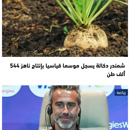
شمندر دكالة يسجل موسما قياسيا بإنتاج ناهز 544
ألف طن
رياضة