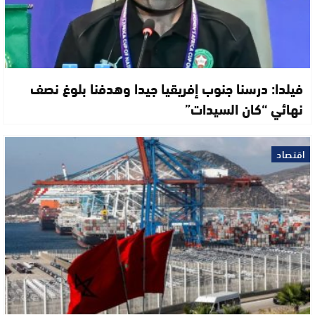
فيلدا: درسنا جنوب إفريقيا جيدا وهدفنا بلوغ نصف
نهائي “كان السيدات”
اقتصاد