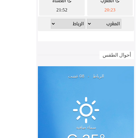
أحوال الطقس
الرباط
-
08 غشت
سماء صافية