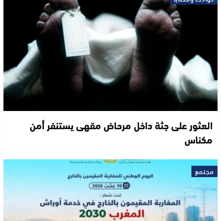
العثور على جثة داخل مرحاض مقهى يستنفر أمن
مكناس
مجتمع