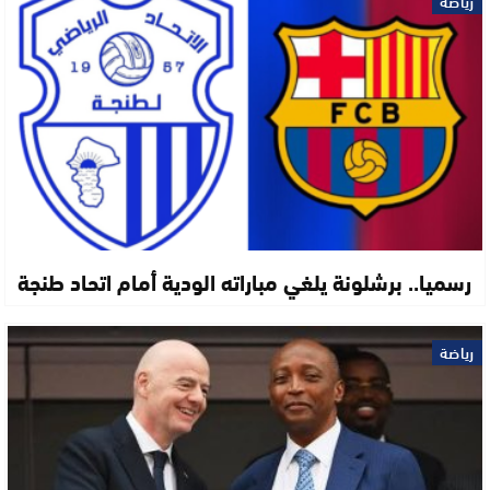
رياضة
رسميا.. برشلونة يلغي مباراته الودية أمام اتحاد طنجة
رياضة