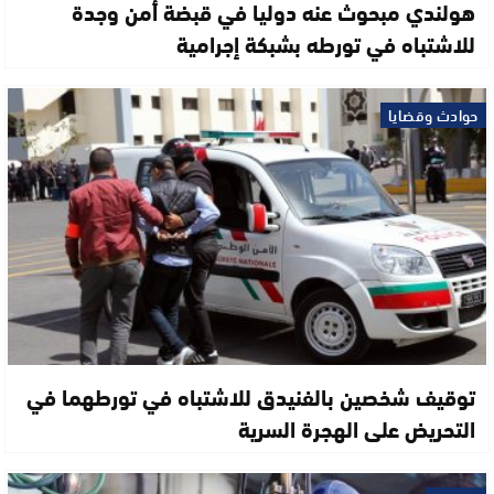
هولندي مبحوث عنه دوليا في قبضة أمن وجدة
للاشتباه في تورطه بشبكة إجرامية
حوادث وقضايا
توقيف شخصين بالفنيدق للاشتباه في تورطهما في
التحريض على الهجرة السرية