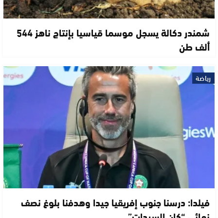
شمندر دكالة يسجل موسما قياسيا بإنتاج ناهز 544
ألف طن
رياضة
فيلدا: درسنا جنوب إفريقيا جيدا وهدفنا بلوغ نصف
نهائي “كان السيدات”