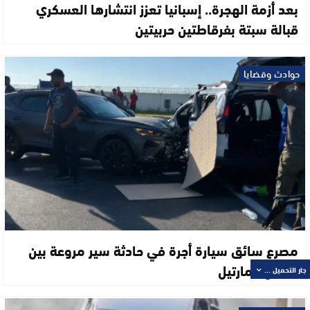
بعد أزمة الهجرة.. إسبانيا تعزز انتشارها العسكري
قبالة سبتة بفرقاطتين حربيتين
حوادث وقضايا
مصرع سائق سيارة أجرة في حادثة سير مروعة بين
تطوان ومارتيل
جار التحميل ...