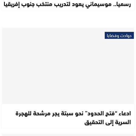
رسميا.. موسيماني يعود لتدريب منتخب جنوب إفريقيا
حوادث وقضايا
ادعاء “فتح الحدود” نحو سبتة يجر مرشحة للهجرة
السرية إلى التحقيق