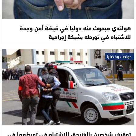
هولندي مبحوث عنه دوليا في قبضة أمن وجدة
للاشتباه في تورطه بشبكة إجرامية
حوادث وقضايا
توقيف شخصين بالفنيدق للاشتباه في تورطهما في