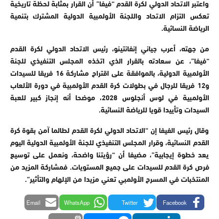
واعتبر الاتحاد الدولي لكرة القدم “فيفا” أن القرار بمثابة لحظة تاريخية
تعكس التزام الاتحاد واللجنة الأولمبية الدولية المشترك بتنمية
الرياضة النسائية.
من جهته، أعرب جياني إنفانتينو، رئيس الاتحاد الدولي لكرة القدم
“فيفا”، عن سعادته بالقرار الذي اتخذه المجلس التنفيذي للجنة
الأولمبية الدولية، بالموافقة على اقتراح مشاركة 16 فريقا للسيدات
و12 فريقا للرجال في بطولات كرة القدم الأولمبية في دورة الألعاب
الأولمبية في لوس أنجلوس 2028، موضحا أنه إنجاز كبير للعبة
السيدات وتأييدا قويا للرياضة النسائية.
وقال رئيس الفيفا إن “الاتحاد الدولي لكرة القدم لطالما آمن بقوة كرة
القدم النسائية، وقرار المجلس التنفيذي للجنة الأولمبية الدولية اليوم
يعد خطوة إيجابية”، مضيفا أن “رؤيتنا واضحة، ونعمل على توسيع
فرص كرة القدم للسيدات على جميع المستويات. فمشاركة المزيد من
المنتخبات في المسرح الأولمبي تعني مزيدا من الإلهام والتأثير”.
Email
WhatsApp
Twitter
Facebook