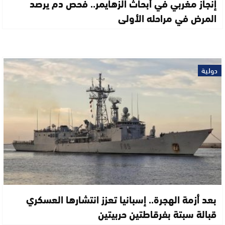
إنجاز مغربي في أبحاث الزهايمر.. فحص دم يرصد
المرض في مراحله الأولى
دولية
بعد أزمة الهجرة.. إسبانيا تعزز انتشارها العسكري
قبالة سبتة بفرقاطتين حربيتين