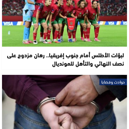
لبؤات الأطلس أمام جنوب إفريقيا.. رهان مزدوج على
نصف النهائي والتأهل للمونديال
حوادث وقضايا