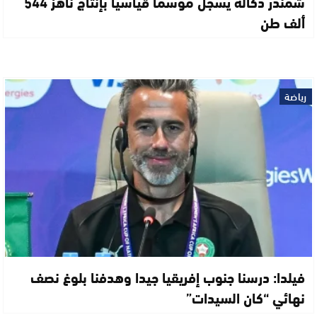
شمندر دكالة يسجل موسما قياسيا بإنتاج ناهز 544
ألف طن
رياضة
فيلدا: درسنا جنوب إفريقيا جيدا وهدفنا بلوغ نصف
نهائي “كان السيدات”